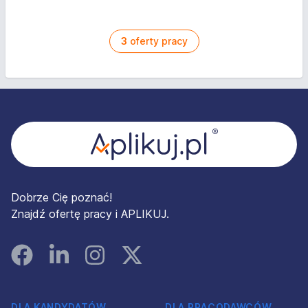
3
oferty pracy
Stopka
Dobrze Cię poznać!
Znajdź ofertę pracy i APLIKUJ.
Facebook
Linked In
Instagram
Instagram
DLA KANDYDATÓW
DLA PRACODAWCÓW