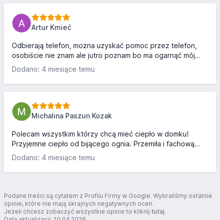
Artur Kmieć
Odbierają telefon, można uzyskać pomoc przez telefon,
osobiście nie znam ale jutro poznam bo ma ogarnąć mój
piec jak obiecał Edit Bardzo trudna sytuacja została
Dodano: 4 miesiące temu
zażegnana dzięki wsparciu pana Bartka oraz firmy
kominoteka/piecepolskie.
Michalina Paszun Kozak
Polecam wszystkim którzy chcą mieć ciepło w domku!
Przyjemne ciepło od bijącego ognia. Przemiła i fachową
obsługa Serwisanta Pana Bartka!! Pozdrawiamy
Dodano: 4 miesiące temu
Serdecznie!!
Podane treści są cytatem z Profilu Firmy w Google. Wybraliśmy ostatnie
opinie, które nie mają skrajnych negatywnych ocen.
Jeżeli chcesz zobaczyć wszystkie opinie to kliknij
tutaj
.
Data aktualizacji: 10.04.2026