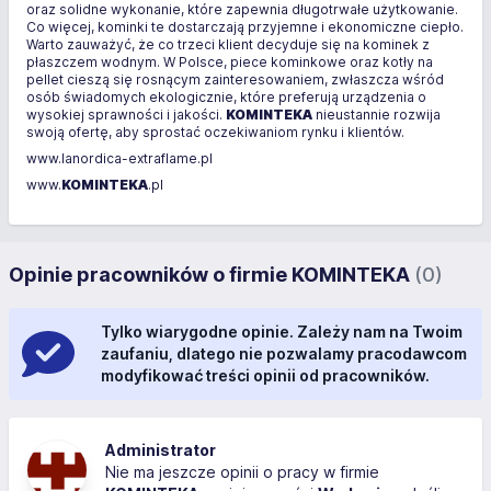
oraz solidne wykonanie, które zapewnia długotrwałe użytkowanie.
Co więcej, kominki te dostarczają przyjemne i ekonomiczne ciepło.
Warto zauważyć, że co trzeci klient decyduje się na kominek z
płaszczem wodnym. W Polsce, piece kominkowe oraz kotły na
pellet cieszą się rosnącym zainteresowaniem, zwłaszcza wśród
osób świadomych ekologicznie, które preferują urządzenia o
wysokiej sprawności i jakości.
KOMINTEKA
nieustannie rozwija
swoją ofertę, aby sprostać oczekiwaniom rynku i klientów.
www.lanordica-extraflame.pl
www.
KOMINTEKA
.pl
Opinie pracowników o firmie KOMINTEKA
(0)
Tylko wiarygodne opinie. Zależy nam na Twoim
zaufaniu, dlatego nie pozwalamy pracodawcom
modyfikować treści opinii od pracowników.
Administrator
Nie ma jeszcze opinii o pracy w firmie