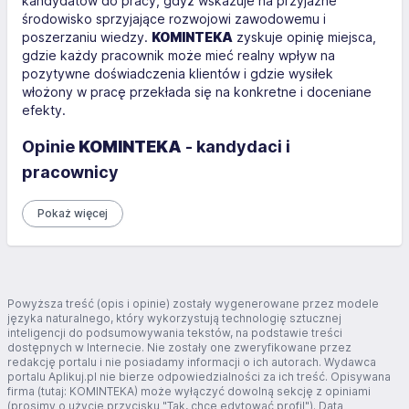
kandydatów do pracy, gdyż wskazuje na przyjazne
środowisko sprzyjające rozwojowi zawodowemu i
poszerzaniu wiedzy.
KOMINTEKA
zyskuje opinię miejsca,
gdzie każdy pracownik może mieć realny wpływ na
pozytywne doświadczenia klientów i gdzie wysiłek
włożony w pracę przekłada się na konkretne i doceniane
efekty.
Opinie
KOMINTEKA
- kandydaci i
pracownicy
Pokaż więcej
Powyższa treść (opis i opinie) zostały wygenerowane przez modele
języka naturalnego, który wykorzystują technologię sztucznej
inteligencji do podsumowywania tekstów, na podstawie treści
dostępnych w Internecie. Nie zostały one zweryfikowane przez
redakcję portalu i nie posiadamy informacji o ich autorach. Wydawca
portalu Aplikuj.pl nie bierze odpowiedzialności za ich treść. Opisywana
firma (tutaj: KOMINTEKA) może wyłączyć dowolną sekcję z opiniami
(prosimy o użycie przycisku "Tak, chcę edytować profil"). Data