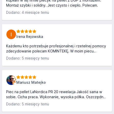
Kupiłam w tej firmie piecyk na pellet z DGP z montażem.
Montaż szybki i solidny. Jest czysto i ciepło. Polecam.
Dodano: 4 miesiące temu
Irena Rejowska
Każdemu kto potrzebuje profesjonalnej i rzetelnej pomocy
zdecydowanie polecam KOMINTEKĘ. W moim piecu
Extraflame Duchessa Idro Stell zepsuła się płyta główna.
Dodano: 5 miesięcy temu
Wykonałam wiele telefonów do serwisów i specjalistów
zajmujących się piecami na pellet. Wszyscy odmówili
pomocy, twierdząc, że nie można zrobić nowej płyty
ponieważ piec został wyprodukowany we Włoszech. Mój
wielki problem rozwiązała Kominteka z Wadowic. Mieszkam
Mariusz Matejko
koło Jeleniej Góry więc fachowej i szybkiej oceny sytuacji
udzielono mi przez...
Piec na pellet LaNordica PR 20 rewelacja Jakość sama w
sobie. Cicha praca. Wykonanie, wysoka półka. Oszczędny.
Kociol klasy premium Najlepszy na rynku Polecam.
Dodano: 5 miesięcy temu
Sprzedający profesjonalne podejście do klienta..