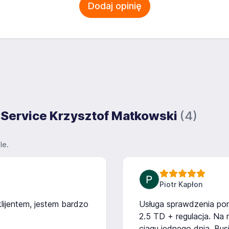
Dodaj opinię
l Service Krzysztof Matkowski
(4)
le.
Piotr Kapłon
klijentem, jestem bardzo
Usługa sprawdzenia po
2.5 TD + regulacja. Na
ciągu jednego dnia. Bus