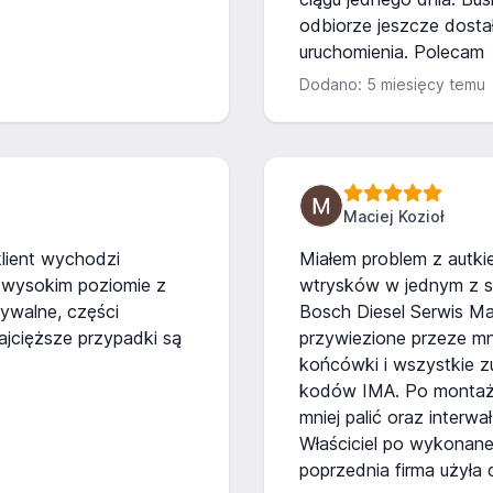
odbiorze jeszcze dosta
uruchomienia. Polecam
Dodano: 5 miesięcy temu
Maciej Kozioł
klient wychodzi
Miałem problem z autki
 wysokim poziomie z
wtrysków w jednym z s
ywalne, części
Bosch Diesel Serwis Ma
najcięższe przypadki są
przywiezione przeze mn
końcówki i wszystkie 
kodów IMA. Po montażu
mniej palić oraz interw
Właściciel po wykonanej
poprzednia firma użyła d