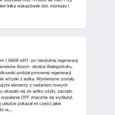
łem kilka wskazówek dot. montażu i
em ( BMW e91)- po nieudolnej regeneracji
erwisów Bosch- okolice Białegostoku.
tkowski poddał ponownej regeneracji
ie wtryski z autka. Wymienione zostały
zużyte elementy z nadaniem nowych
 okazało się że autko ożyło, zaczęło
ał wypalania DPF znacznie się wydłużył.
 usłudze pokazał mi części jakie
o re...