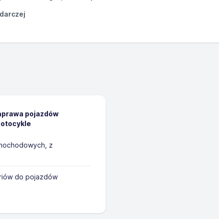
odarczej
naprawa pojazdów
otocykle
amochodowych, z
oriów do pojazdów