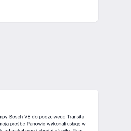
mpy Bosch VE do poczciwego Transita
 moją prośbę Panowie wykonali usługę w
ik odzyskał moc i chodzi aż miło. Przy