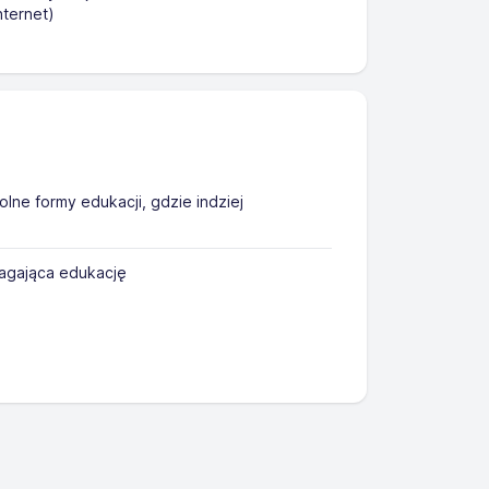
nternet)
ne formy edukacji, gdzie indziej
agająca edukację