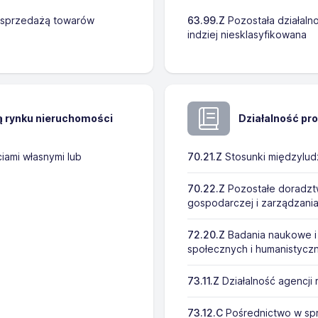
ę sprzedażą towarów
63.99.Z
Pozostała działalno
indziej niesklasyfikowana
ą rynku nieruchomości
Działalność pr
iami własnymi lub
70.21.Z
Stosunki międzyludzk
70.22.Z
Pozostałe doradztw
gospodarczej i zarządzani
72.20.Z
Badania naukowe i
społecznych i humanistycz
73.11.Z
Działalność agencji
73.12.C
Pośrednictwo w spr