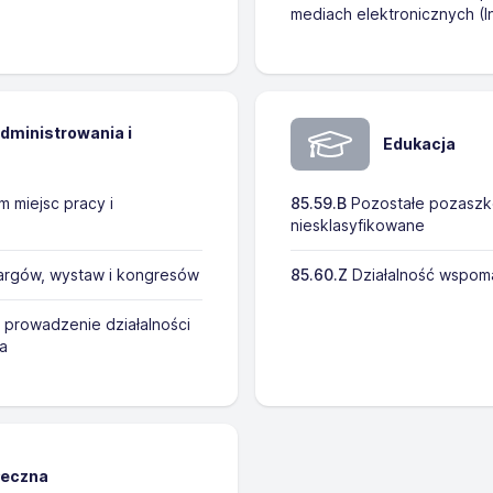
mediach elektronicznych (I
administrowania i
Edukacja
 miejsc pracy i
85.59.B
Pozostałe pozaszkol
niesklasyfikowane
targów, wystaw i kongresów
85.60.Z
Działalność wspom
 prowadzenie działalności
na
łeczna