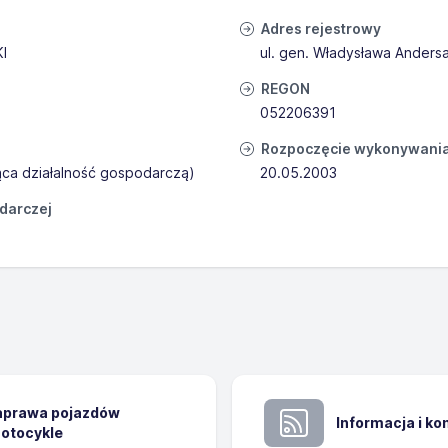
Adres rejestrowy
I
ul. gen. Władysława Andersa
REGON
052206391
Rozpoczęcie wykonywania 
ąca działalność gospodarczą)
20.05.2003
odarczej
naprawa pojazdów
Informacja i k
otocykle