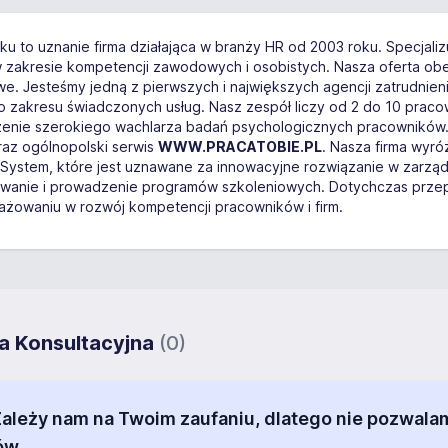
ku to uznanie firma działająca w branży HR od 2003 roku. Specjaliz
 w zakresie kompetencji zawodowych i osobistych. Nasza oferta o
we. Jesteśmy jedną z pierwszych i największych agencji zatrudnien
o zakresu świadczonych usług. Nasz zespół liczy od 2 do 10 praco
enie szerokiego wachlarza badań psychologicznych pracowników. 
az ogólnopolski serwis
WWW.PRACATOBIE.PL
. Nasza firma wyró
System, które jest uznawane za innowacyjne rozwiązanie w zarzą
ektowanie i prowadzenie programów szkoleniowych. Dotychczas prze
żowaniu w rozwój kompetencji pracowników i firm.
pa Konsultacyjna
(0)
 Zależy nam na Twoim zaufaniu, dlatego nie pozw
ów.