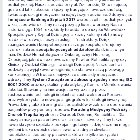
pediatrycznej. Nasza siedziba przy ul. Żołnierskiej 18 to miejsce,
gdzie od lat z sukcesem łączymy tradycję z nowoczesnością,
świadcząc usługi medyczne na najwyższym poziomie. Zdobywając
I miejsce w Rankingu Szpitali 2017
wśród szpitali pediatrycznych
w kraju, potwierdziliśmy naszą pozycję lidera w branży.Nasza
historia sięga 1954 roku, kiedy to oddano do użytku Wojewódzki
Specjalistyczny Szpital Dziecięcy, a każdy kolejny rok to nowy
rozdział w rozwoju naszych usług i infrastruktury. Dzięki
zaangażowaniu i kompetencjom naszego zespołu, oferujemy
szeroki zakres
specjalistycznych oddziałów
dla dzieci, w tym
m.in. Oddział Hematologiczno-Onkologiczny i Neurologii
Dziecięcej, jak również nowoczesny Pawilon Rehabilitacyjny czy
Kliniczny Oddział Chirurgii i Urologii Dziecięcej. Nasze centra i
oddziały są wyjątkowe w regionie, co stanowi naszą przewagę
konkurencyjną.W trosce o najwyższe standardy medyczne,
wdrożyliśmy
System Zarządzania Jakością zgodny z normą ISO
9001:2000
oraz uzyskaliśmy akredytację Centrum Monitorowania
Jakości. Stawiamy na innowacje, co wyraża się przez
zastosowanie technologii implantacji zastawek serca Perceval
oraz wykorzystanie nowego angiografu w kardiologii inwazyjnej.
Prowadzimy także treningi dla specjalistów w zakresie operowania
pacjentów przy pomocy robotów.
Poradnię Medycyny Podróży i
Chorób Tropikalnych
oraz Ośrodek Dziennej Rehabilitacji. Dla
naszych małych pacjentów oraz ich rodzin stworzyliśmy także
nowe skrzydło szpitala z pokojami gościnymi, dzięki czemu mogą
być oni blisko swoich dzieci nawet w trudnych chwilach
hospitalizacji.Jesteśmy placówką, która nie tylko leczy, ale i
edukuje oraz wspiera, a nasz zespół to specjaliści, którzy na co