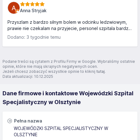
bez problemu wymienili). A teraz to co mnie dotknęło
personel medyczny każdy mówi coś innego i co był ktoś na
Anna Stryjak
obchodzie to swoje mądrości głosił. Ale jedna lekarz z...
Przyszlam z bardzo silnym bolem w odcinku ledzwiowym,
prawie nie czekalam na przyjecie, personel szpitala bardzo
opiekunczy, pelna diagnostyka. Bardzo empatyczne i
Dodano: 3 tygodnie temu
profesjonalne podejscie do pacjenta. Dziekuje Panu
pielegniarzowi Jakubowi ze serdeczna opieke. Caly
personel jest nieoceniony.
Podane treści są cytatem z Profilu Firmy w Google. Wybraliśmy ostatnie
opinie, które nie mają skrajnych negatywnych ocen.
Jeżeli chcesz zobaczyć wszystkie opinie to kliknij
tutaj
.
Data aktualizacji: 10.12.2025
Dane firmowe i kontaktowe Wojewódzki Szpital
Specjalistyczny w Olsztynie
Pełna nazwa
WOJEWÓDZKI SZPITAL SPECJALISTYCZNY W
OLSZTYNIE