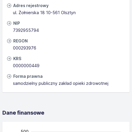
Adres rejestrowy
ul. Żołnierska 18 10-561 Olsztyn
NIP
7392955794
REGON
000293976
KRS
0000000449
Forma prawna
samodzielny publiczny zakład opieki zdrowotnej
Dane finansowe
-200
-300
-150
600
250
150
-50
50
500