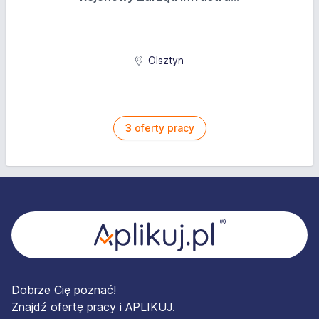
Olsztyn
3
oferty pracy
Stopka
Dobrze Cię poznać!
Znajdź ofertę pracy i APLIKUJ.