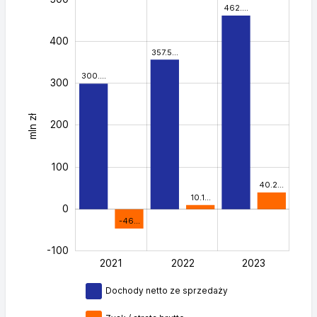
462.…
400
357.5…
300.…
300
mln zł
400
200
100
40.2…
10.1…
0
-46…
-100
2021
2022
L
2023
Dochody netto ze sprzedaży