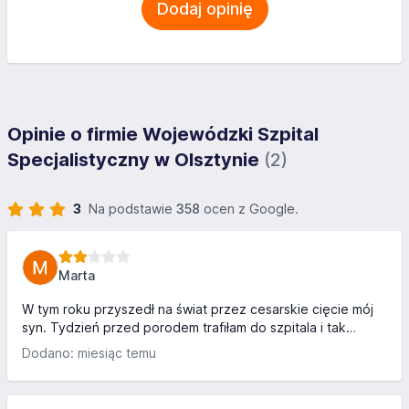
Dodaj opinię
Opinie o firmie Wojewódzki Szpital
Specjalistyczny w Olsztynie
(2)
3
Na podstawie
358
ocen z Google.
Marta
W tym roku przyszedł na świat przez cesarskie cięcie mój
syn. Tydzień przed porodem trafiłam do szpitala i tak
zaczęła się udręka. Szpital wyposażony super, oddział
Dodano: miesiąc temu
ginekologii bardzo czysty, jak na szpital jedzenie dobre
czasem nawet bardzo dobre i tu zalety się kończą. Łóżko
skrzypiało tragicznie, okazało się że jest połamane ( ale