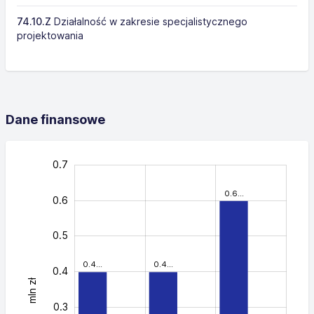
74.10.Z
Działalność w zakresie specjalistycznego
projektowania
Dane finansowe
-0.05
0.05
0.45
0.55
0.25
0.35
0.15
-0.2
-0.1
0.7
0.6…
0.6
0.5
0.4…
0.4…
0.4
mln zł
0.05
0.3