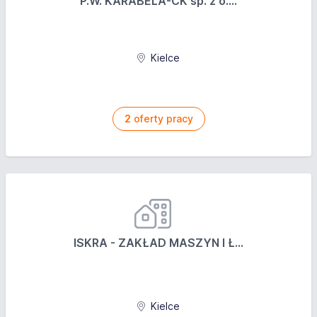
P.W. KARABELA-CK sp. z o....
Kielce
2
oferty pracy
ISKRA - ZAKŁAD MASZYN I Ł...
Kielce