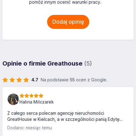
pomóż innym ocenić warunki pracy.
Dodaj opinię
Opinie o firmie Greathouse
(5)
4.7
Na podstawie
55
ocen z Google.
Halina Milczarek
Z całego serca polecam agencję nieruchomości
GreatHouse w Kielcach, a w szczególności panią Edy­tę
Bryk. Pełen profesjonalizm, ogromne zaangażowanie i
Dodano: miesiąc temu
wyjątkowo życzliwe podejście do klienta sprawiły, że cały