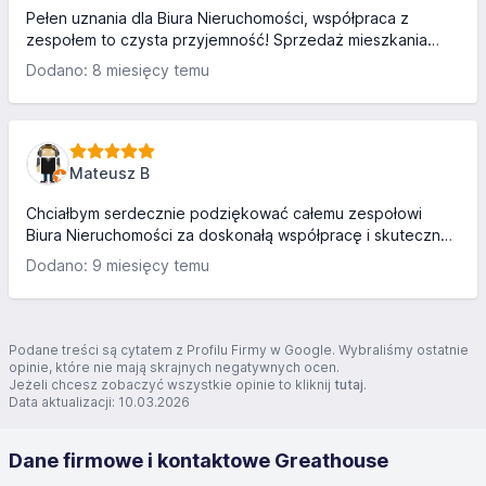
Pełen uznania dla Biura Nieruchomości, współpraca z
zespołem to czysta przyjemność! Sprzedaż mieszkania
przebiegła szybko, profesjonalnie i bez najmniejszych
Dodano: 8 miesięcy temu
komplikacji. Każdy etap był dopracowany z dbałością o
szczegóły. Zdecydowanie polecam
Mateusz B
Chciałbym serdecznie podziękować całemu zespołowi
Biura Nieruchomości za doskonałą współpracę i skuteczną
pomoc w sprzedaży mieszkania. Proces przebiegł
Dodano: 9 miesięcy temu
sprawnie, z pełnym profesjonalizmem i dbałością o każdy
szczegół. Szczególne wyrazy uznania kieruję do Pana
Piotra Leśkiewicza, którego zaangażowanie, życzliwość i
fachowe podejście zrobiły na mnie ogromne wrażenie. Pan
Podane treści są cytatem z Profilu Firmy w Google. Wybraliśmy ostatnie
Piotr był zawsze dostępny, służył wsparciem na każdym
opinie, które nie mają skrajnych negatywnych ocen.
Jeżeli chcesz zobaczyć wszystkie opinie to kliknij
tutaj
.
etapie transakcji i zadbał, by wszystko przebiegło
Data aktualizacji: 10.03.2026
bezproblemowo. Z peł...
Dane firmowe i kontaktowe Greathouse