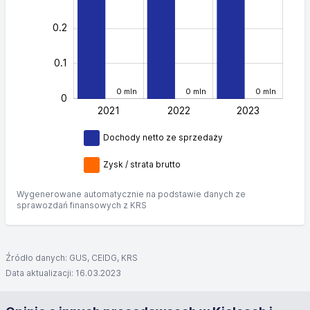
0.2
0.1
0 mln
0 mln
0 mln
0
2021
2022
L
2023
Dochody netto ze sprzedaży
Zysk / strata brutto
Wygenerowane automatycznie na podstawie danych ze
sprawozdań finansowych z KRS
Źródło danych: GUS, CEIDG, KRS
Data aktualizacji: 16.03.2023