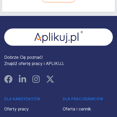
Stopka
Dobrze Cię poznać!
Znajdź ofertę pracy i APLIKUJ.
Facebook
Linked In
Instagram
Instagram
DLA KANDYDATÓW
DLA PRACODAWCÓW
Oferty pracy
Oferta i cennik