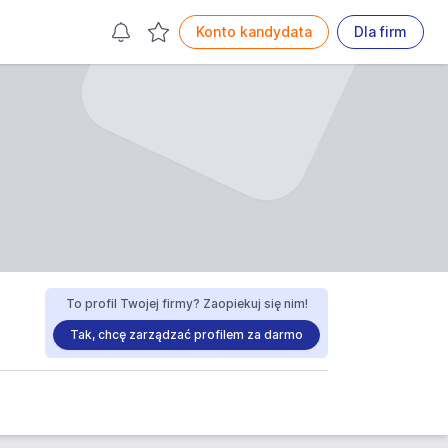
Konto kandydata
Dla firm
To profil Twojej firmy? Zaopiekuj się nim!
Tak, chcę zarządzać profilem za darmo