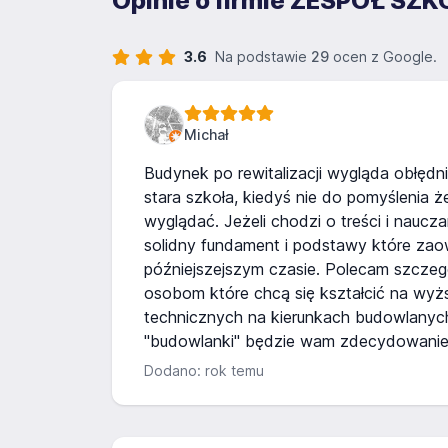
Opinie o firmie ZESPÓŁ S
3.6
Na podstawie
29
ocen z Google.
Michał
Budynek po rewitalizacji wygląda obłędni
stara szkoła, kiedyś nie do pomyślenia ż
wyglądać. Jeżeli chodzi o treści i naucza
solidny fundament i podstawy które za
późniejszejszym czasie. Polecam szczeg
osobom które chcą się kształcić na wyż
technicznych na kierunkach budowlanyc
"budowlanki" będzie wam zdecydowanie ł
Dodano: rok temu