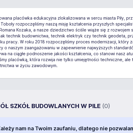
wana placówka edukacyjna zlokalizowana w sercu miasta Piły, przy u
na Toboły rozpoczęliśmy naszą misję kształcenia przyszłych specja
. Romana Kozaka, a nasze dziedzictwo ściśle wiąże się z rozwojem
h jak technik budownictwa, technik elektryk czy technik geodeta,
ynku pracy. W roku 2018 rozpoczęliśmy proces modernizacji, który 
zy o naszym zaangażowaniu w zapewnienie najwyższych standardó
wa na ciągłe podnoszenie jakości kształcenia, co stanowi nasz atu
śmy placówką, która rozwija nie tylko umiejętności techniczne, al
tnictwa w życiu zawodowym.
ESPÓŁ SZKÓŁ BUDOWLANYCH W PILE
(0)
 Zależy nam na Twoim zaufaniu, dlatego nie pozw