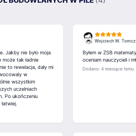
ZKÓŁ BUDOWLANYCH W PILE
(4)
Wojciech W. Tomcz
e. Jakby nie było moja
Byłem w ZSB matematyki
e może tak ładnie
oceniam nauczycieli i m
nie to rewelacja, dały mi
Dodano: 4 miesiące temu
owocowaly w
ólnie wszystkim
szych uczelniach
h. Po ukończeniu
atwiej.