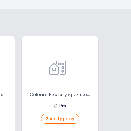
o.
Colours Factory sp. z o.o...
Piła
3
oferty pracy