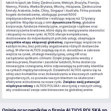
takich krajach jak Stany Zjednoczone, Meksyk, Brazylia, Francja,
Niemcy, Polska, Wielka Brytania, Włochy, Hiszpania, Zjednoczone
Emiraty Arabskie, Indie, Chiny, Singapur i Australia. Firma posiada
bogate doświadczenie, obsługując ponad 6000
międzynarodowych klientów i realizując więcej niż 12 tysięcy
projektów. Współpracują z nimi
dynamiczne firmy
, globalne
korporacje, fundusze inwestycyjne, organizacje rządowe oraz
stowarzyszenia branżowe, które dążą do nawiązywania obecności
i ekspansji na nowe rynki. ALTIOS oferuje kompleksowe,
dostosowane do indywidualnych potrzeb usługi, obejmujące
wszystkie etapy ekspansji globalnej
, zapewniając wsparcie na
każdym kroku, bez potrzeby angażowania różnych dostawców
usług. W ofercie ALTIOS znajdują się m.in. doradztwo w zakresie
wejścia na rynek, strategii inwestycyjnej, usług HR oraz
zarządzania spółkami-córkami. Dzięki połączeniu wiedzy z
zakresu prawa, finansów i zasobów ludzkich, firma dostarcza
innowacyjne rozwiązania, które odpowiadają na potrzeby klientów
na rynkach międzynarodowych. Działalność ALTIOS opiera się na
silnej sieci kontaktów oraz doświadczeniu w kluczowych centrach
gospodarczych, co pozwala naszym klientom na skuteczne i
efektywne wchodzenie na nowe rynki.
Zwiększ swój potencjał
międzynarodowy
z ALTIOS POLSKA i skorzystaj z naszych usług,
aby zrealizować swoje cele biznesowe na globalnej arenie.
Opinie pracowników o firmie ALTIOS POLSKA sp.