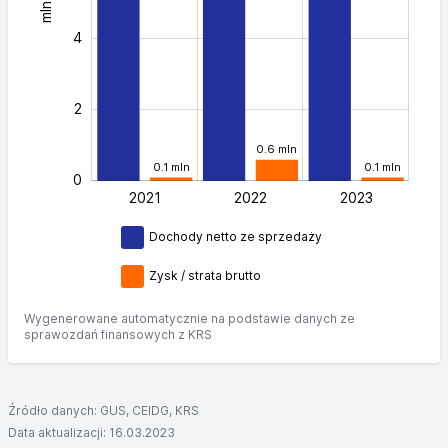
mln zł
10
4
2
0.6 mln
0.1 mln
0.1 mln
0
2021
2022
L
2023
Dochody netto ze sprzedaży
Zysk / strata brutto
Wygenerowane automatycznie na podstawie danych ze
sprawozdań finansowych z KRS
Źródło danych: GUS, CEIDG, KRS
Data aktualizacji: 16.03.2023