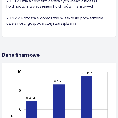
70.10.Z
Działalność firm centralnych (head offices) i
holdingów, z wyłączeniem holdingów finansowych
70.22.Z
Pozostałe doradztwo w zakresie prowadzenia
działalności gospodarczej i zarządzania
Dane finansowe
12
-4
-2
-1
5
7
3
1
10
9.6 mln
8.7 mln
8
6.9 mln
6