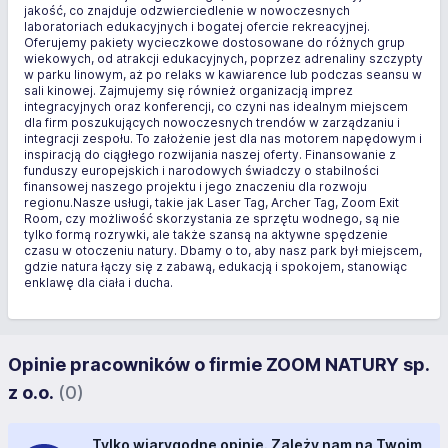
jakość, co znajduje odzwierciedlenie w nowoczesnych
laboratoriach edukacyjnych i bogatej ofercie rekreacyjnej.
Oferujemy pakiety wycieczkowe dostosowane do różnych grup
wiekowych, od atrakcji edukacyjnych, poprzez adrenaliny szczypty
w parku linowym, aż po relaks w kawiarence lub podczas seansu w
sali kinowej. Zajmujemy się również organizacją imprez
integracyjnych oraz konferencji, co czyni nas idealnym miejscem
dla firm poszukujących nowoczesnych trendów w zarządzaniu i
integracji zespołu. To założenie jest dla nas motorem napędowym i
inspiracją do ciągłego rozwijania naszej oferty. Finansowanie z
funduszy europejskich i narodowych świadczy o stabilności
finansowej naszego projektu i jego znaczeniu dla rozwoju
regionu.Nasze usługi, takie jak Laser Tag, Archer Tag, Zoom Exit
Room, czy możliwość skorzystania ze sprzętu wodnego, są nie
tylko formą rozrywki, ale także szansą na aktywne spędzenie
czasu w otoczeniu natury. Dbamy o to, aby nasz park był miejscem,
gdzie natura łączy się z zabawą, edukacją i spokojem, stanowiąc
enklawę dla ciała i ducha.
Opinie pracowników o firmie ZOOM NATURY sp.
z o.o.
(0)
Tylko wiarygodne opinie. Zależy nam na Twoim