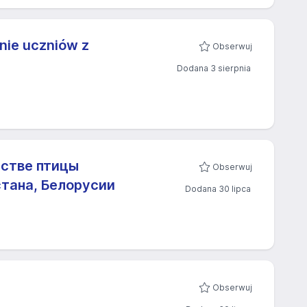
nie uczniów z
Obserwuj
Dodana 3 sierpnia
дстве птицы
Obserwuj
стана, Белорусии
Dodana 30 lipca
Obserwuj