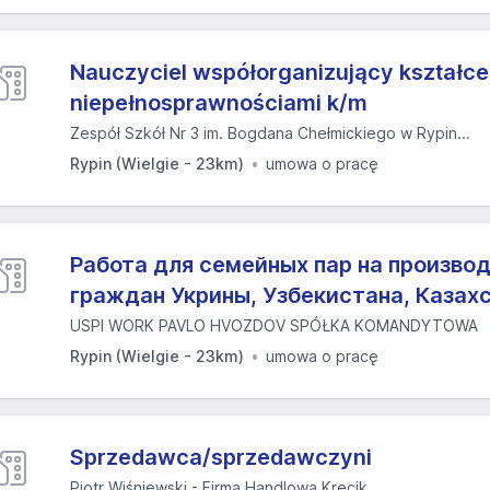
Nauczyciel współorganizujący kształce
niepełnosprawnościami k/m
Zespół Szkół Nr 3 im. Bogdana Chełmickiego w Rypin...
Rypin (Wielgie - 23km)
umowa o pracę
Работа для семейных пар на произво
граждан Укрины, Узбекистана, Казах
USPI WORK PAVLO HVOZDOV SPÓŁKA KOMANDYTOWA
Rypin (Wielgie - 23km)
umowa o pracę
Sprzedawca/sprzedawczyni
Piotr Wiśniewski - Firma Handlowa Krecik