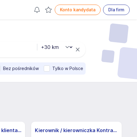
Konto kandydata
Dla firm
Bez pośredników
Tylko w Polsce
Specjalista/ka ds. obsługi klienta z j.niemieckim
Kierownik / kierowniczka Kontraktu