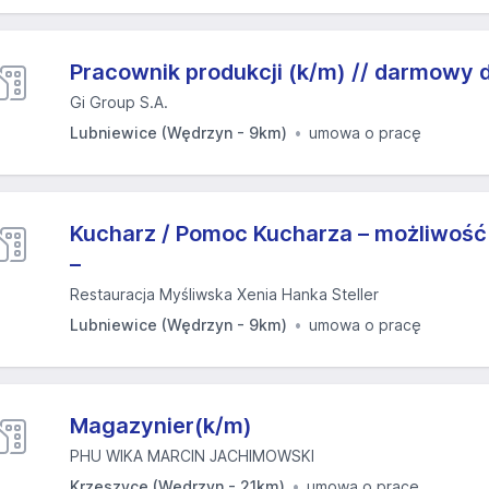
Pracownik produkcji (k/m) // darmowy 
Gi Group S.A.
Lubniewice (Wędrzyn - 9km)
umowa o pracę
Kucharz / Pomoc Kucharza – możliwoś
–
Restauracja Myśliwska Xenia Hanka Steller
Lubniewice (Wędrzyn - 9km)
umowa o pracę
Magazynier(k/m)
PHU WIKA MARCIN JACHIMOWSKI
Krzeszyce (Wędrzyn - 21km)
umowa o pracę