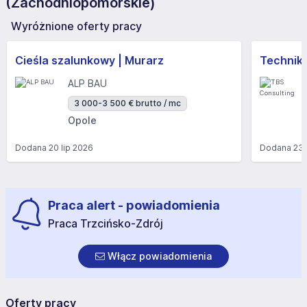
(Zachodniopomorskie)
Wyróżnione oferty pracy
Cieśla szalunkowy | Murarz
Technik/I
ALP BAU
3 000-3 500 € brutto / mc
Opole
Dodana
20 lip 2026
Dodana
23 
Praca alert - powiadomienia
Praca Trzcińsko-Zdrój
Włącz powiadomienia
Oferty pracy