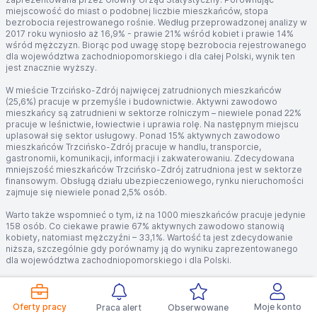
miejscowość do miast o podobnej liczbie mieszkańców, stopa
bezrobocia rejestrowanego rośnie. Według przeprowadzonej analizy w
2017 roku wyniosło aż 16,9% - prawie 21% wśród kobiet i prawie 14%
wśród mężczyzn. Biorąc pod uwagę stopę bezrobocia rejestrowanego
dla województwa zachodniopomorskiego i dla całej Polski, wynik ten
jest znacznie wyższy.
W mieście Trzcińsko-Zdrój najwięcej zatrudnionych mieszkańców
(25,6%) pracuje w przemyśle i budownictwie. Aktywni zawodowo
mieszkańcy są zatrudnieni w sektorze rolniczym – niewiele ponad 22%
pracuje w leśnictwie, łowiectwie i uprawia rolę. Na następnym miejscu
uplasował się sektor usługowy. Ponad 15% aktywnych zawodowo
mieszkańców Trzcińsko-Zdrój pracuje w handlu, transporcie,
gastronomii, komunikacji, informacji i zakwaterowaniu. Zdecydowana
mniejszość mieszkańców Trzcińsko-Zdrój zatrudniona jest w sektorze
finansowym. Obsługą działu ubezpieczeniowego, rynku nieruchomości
zajmuje się niewiele ponad 2,5% osób.
Warto także wspomnieć o tym, iż na 1000 mieszkańców pracuje jedynie
158 osób. Co ciekawe prawie 67% aktywnych zawodowo stanowią
kobiety, natomiast mężczyźni – 33,1%. Wartość ta jest zdecydowanie
niższa, szczególnie gdy porównamy ją do wyniku zaprezentowanego
dla województwa zachodniopomorskiego i dla Polski.
Na jakim poziomie utrzymuje się przeciętne miesięczne wynagrodzenie
brutto w Trzcińsku - Zdroju? Jak podaje Główny Urząd Statystyczny w
2017 roku wyniosło 3 848,29 zł. Statystyka ta jest dość obiecująca,
Oferty pracy
Moje konto
Praca alert
Obserwowane
szczególnie jeśli weźmiemy pod uwagę fakt, iż wynagrodzenie z 2017