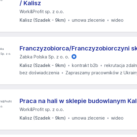
/ Kalisz
Work&Profit sp. z o.o.
Kalisz (Szadek - 9km)
umowa zlecenie
wideo
Franczyzobiorca/Franczyzobiorczyni s
Żabka Polska Sp. z o. o.
Kalisz (Szadek - 9km)
kontrakt b2b
rekrutacja zdal
bez doświadczenia
Zapraszamy pracowników z Ukrain
Praca na hali w sklepie budowlanym Kal
Work&Profit sp. z o.o.
Kalisz (Szadek - 9km)
umowa zlecenie
wideo