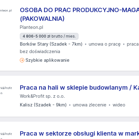
OSOBA DO PRAC PRODUKCYJNO-MA
(PAKOWALNIA)
Planteon.pl
4 806-5 000 zł
brutto / mies.
Borków Stary (Szadek - 7km)
umowa o pracę
praca
bez doświadczenia
Szybkie aplikowanie
Praca na hali w sklepie budowlanym / Ka
Work&Profit sp. z o.o.
Kalisz (Szadek - 9km)
umowa zlecenie
wideo
Praca w sektorze obsługi klienta w ma