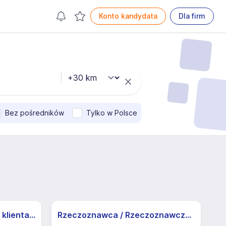
Konto kandydata
Dla firm
Bez pośredników
Tylko w Polsce
Specjalista/ka ds. obsługi klienta z j.niemieckim
Rzeczoznawca / Rzeczoznawczyni nieruchomości