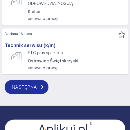
ODPOWIEDZIALNOŚCIĄ
Kielce
umowa o pracę
Dodana 16 lipca
Technik serwisu (k/m)
ETC plus sp. z o.o.
Ostrowiec Świętokrzyski
umowa o pracę
NASTĘPNA
Stopka