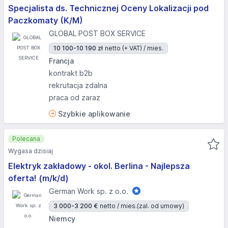
Specjalista ds. Technicznej Oceny Lokalizacji pod
Paczkomaty (K/M)
GLOBAL POST BOX SERVICE
10 100-10 190 zł
netto (+ VAT) / mies.
Francja
kontrakt b2b
rekrutacja zdalna
praca od zaraz
Szybkie aplikowanie
Polecana
Wygasa dzisiaj
Elektryk zakładowy - okol. Berlina - Najlepsza
oferta! (m/k/d)
German Work sp. z o.o.
3 000-3 200 €
netto / mies.
(zal. od umowy)
Niemcy