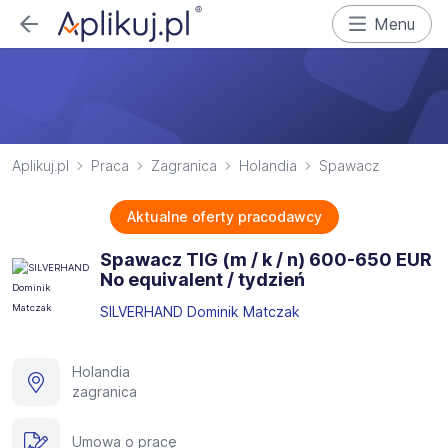
Menu
Aplikuj.pl
Praca
Zagranica
Holandia
Spawacz
Aktualne oferty pracodawcy
Spawacz TIG (m / k / n) 600-650 EUR
No equivalent / tydzień
SILVERHAND Dominik Matczak
Holandia
zagranica
Umowa o pracę