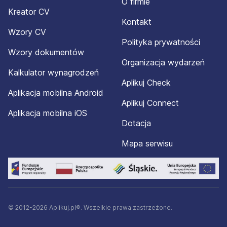
O firmie
rodo@silverhand.eu; tradycyjną pocztą na adres agencji
Kreator CV
zatrudnienia Silverhand lub zadzwonię pod nr tel.
Kontakt
+48539601600.
Wzory CV
Polityka prywatności
SILVERHAND Dominik Matczak – bezpieczne i
Wzory dokumentów
satysfakcjonujące zatrudnienie za granicą (KRAZ 7822).
Organizacja wydarzeń
Kalkulator wynagrodzeń
Aplikuj Check
Aplikacja mobilna Android
Aplikuj Connect
Aplikacja mobilna iOS
Dotacja
Mapa serwisu
© 2012-2026 Aplikuj.pl®. Wszelkie prawa zastrzeżone.