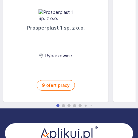
Prosperplast 1 sp. z o.o.
Rybarzowice
9
ofert pracy
Stopka