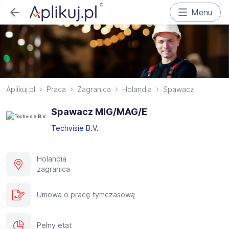
Menu
Aplikuj.pl
Praca
Zagranica
Holandia
Spawacz
Spawacz MIG/MAG/E
Techvisie B.V.
Holandia
zagranica
Umowa o pracę tymczasową
Pełny etat