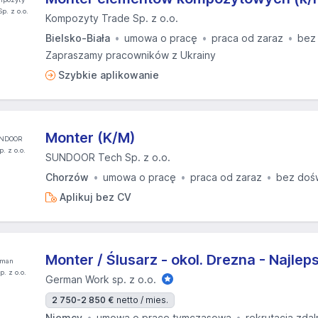
Kompozyty Trade Sp. z o.o.
Bielsko-Biała
umowa o pracę
praca od zaraz
bez
Zapraszamy pracowników z Ukrainy
Szybkie aplikowanie
Monter (K/M)
SUNDOOR Tech Sp. z o.o.
Chorzów
umowa o pracę
praca od zaraz
bez doś
Aplikuj bez CV
Monter / Ślusarz - okol. Drezna - Najlep
German Work sp. z o.o.
2 750-2 850 €
netto / mies.
Niemcy
umowa o pracę tymczasową
rekrutacja zdal