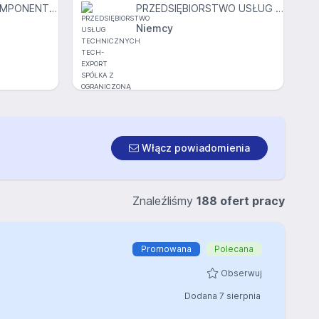
EATON TRUCK COMPONENTS Sp. z o.o.
PRZEDSIĘBIORSTWO USŁUG TECHNICZNYCH TECH-EXPORT SPÓŁKA Z OGRANICZONĄ ODPOWIEDZIALNOŚCIĄ
Niemcy
Dodana
2 sier 2026
Włącz powiadomienia
Znaleźliśmy
188 ofert pracy
Promowana
Polecana
Obserwuj
Dodana 7 sierpnia