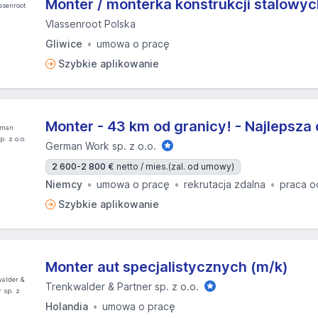
Monter / monterka konstrukcji stalowyc
Vlassenroot Polska
Gliwice
umowa o pracę
Szybkie aplikowanie
Monter - 43 km od granicy! - Najlepsza 
German Work sp. z o.o.
2 600-2 800 €
netto / mies.
(zal. od umowy)
Niemcy
umowa o pracę
rekrutacja zdalna
praca o
Szybkie aplikowanie
Monter aut specjalistycznych (m/k)
Trenkwalder & Partner sp. z o.o.
Holandia
umowa o pracę