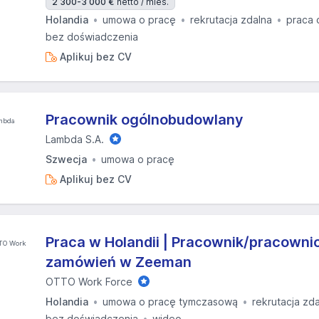
2 300-3 000 €
netto / mies.
Holandia
umowa o pracę
rekrutacja zdalna
praca 
bez doświadczenia
Aplikuj bez CV
Pracownik ogólnobudowlany
Lambda S.A.
Szwecja
umowa o pracę
Aplikuj bez CV
Praca w Holandii | Pracownik/pracowni
zamówień w Zeeman
OTTO Work Force
Holandia
umowa o pracę tymczasową
rekrutacja zd
bez doświadczenia
wideo