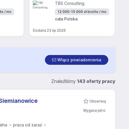
TBS Consulting
to / mc
12 000-15 000 zł brutto / mc
cała Polska
Dodana
23 lip 2026
Włącz powiadomienia
Znaleźliśmy
143 oferty pracy
Siemianowice
Obserwuj
Wygasa jutro
alna
praca od zaraz