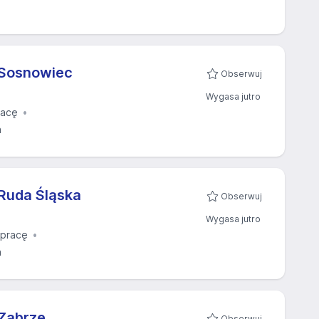
 Sosnowiec
Obserwuj
Wygasa jutro
racę
a
Ruda Śląska
Obserwuj
Wygasa jutro
pracę
a
Zabrze
Obserwuj