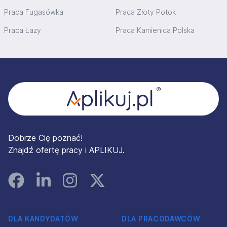
Praca Fugasówka
Praca Złoty Potok
Praca Łazy
Praca Kamienica Polska
Stopka
Dobrze Cię poznać!
Znajdź ofertę pracy i APLIKUJ.
Facebook
Linked In
Instagram
Instagram
DLA KANDYDATÓW
DLA PRACODAWCÓW