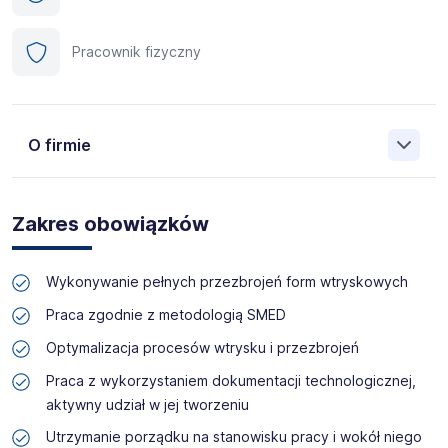
Pracownik fizyczny
O firmie
Manpower (Agencja zatrudnienia nr 412) to globalna firma
o ponad 70-letnim doświadczeniu, działająca w 82
Zakres obowiązków
krajach. Na polskim rynku jesteśmy od 2001 roku i obecnie
posiadamy prawie 35 oddziałów w całym kraju. Naszym
celem jest otwieranie przed kandydatami nowych
Wykonywanie pełnych przezbrojeń form wtryskowych
możliwości, pomoc w znalezieniu pracy odpowiadającej
ich kwalifikacjom i doświadczeniu. Więcej informacji na
Praca zgodnie z metodologią SMED
temat Manpower znajduje się na www.manpower.pl
Optymalizacja procesów wtrysku i przezbrojeń
Praca z wykorzystaniem dokumentacji technologicznej,
Skontaktuj się z nami - to nic nie kosztuje, możesz za to
zyskać profesjonalne doradztwo i wymarzoną pracę!
aktywny udział w jej tworzeniu
Utrzymanie porządku na stanowisku pracy i wokół niego