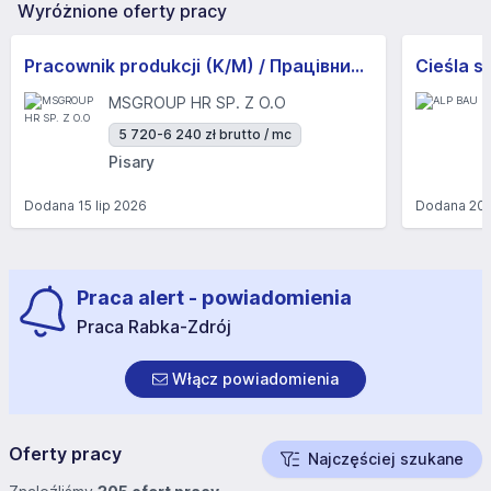
Wyróżnione oferty pracy
Pracownik produkcji (K/M) / Працівники продукції Huber-Suhner (K/M)
Cieśla s
MSGROUP HR SP. Z O.O
5 720-6 240 zł brutto / mc
Pisary
Dodana
15 lip 2026
Dodana
20 
Praca alert - powiadomienia
Praca Rabka-Zdrój
Włącz powiadomienia
Oferty pracy
Najczęściej szukane