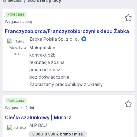
Znaleźliśmy
305 ofert pracy
Polecana
Wygasa dzisiaj
Franczyzobiorca/Franczyzobiorczyni sklepu Żabka
Żabka Polska Sp. z o. o.
Małopolskie
kontrakt b2b
rekrutacja zdalna
praca od zaraz
bez doświadczenia
Zapraszamy pracowników z Ukrainy
Polecana
Wygasa za 2 dni
Cieśla szalunkowy | Murarz
ALP BAU
3 000-3 500 €
brutto / mies.