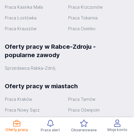
Praca Kasinka Mała
Praca Krzczonów
Praca Łostówka
Praca Tokarnia
Praca Krauszów
Praca Osielec
Oferty pracy w Rabce-Zdroju -
popularne zawody
Sprzedawca Rabka-Zdrój
Oferty pracy w miastach
Praca Kraków
Praca Tarnów
Praca Nowy Sącz
Praca Oświęcim
Praca Chrzanów
Praca Nowy Targ
Oferty pracy
Moje konto
Praca alert
Obserwowane
Praca Olkusz
Praca Bochnia