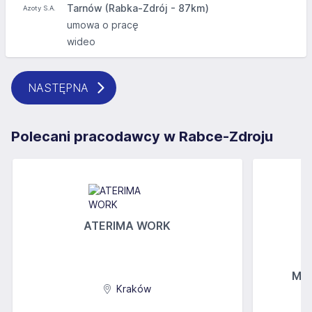
Tarnów (Rabka-Zdrój - 87km)
umowa o pracę
wideo
NASTĘPNA
Polecani pracodawcy w Rabce-Zdroju
ATERIMA WORK
MGs
Kraków