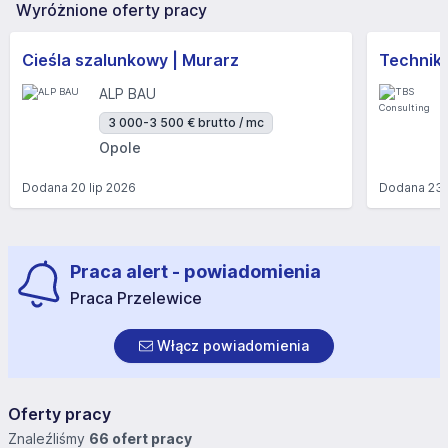
Wyróżnione oferty pracy
Cieśla szalunkowy | Murarz
Technik/I
ALP BAU
3 000-3 500 € brutto / mc
Opole
Dodana
20 lip 2026
Dodana
23 
Praca alert - powiadomienia
Praca Przelewice
Włącz powiadomienia
Oferty pracy
Znaleźliśmy
66 ofert pracy