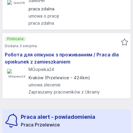
SalesHR
praca zdalna
umowa o pracę
praca zdalna
Polecana
Dodana 3 sierpnia
Робота для опікунок з проживанням / Praca dla
opiekunek z zamieszkaniem
MGopieka24
Kraków (Przelewice - 424km)
umowa zlecenie
Zapraszamy pracowników z Ukrainy
Praca alert - powiadomienia
Praca Przelewice