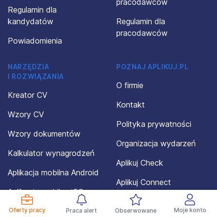
pracodawców
Regulamin dla
kandydatów
Regulamin dla
pracodawców
Powiadomienia
NARZĘDZIA
POZNAJ APLIKUJ.PL
I ROZWIĄZANIA
O firmie
Kreator CV
Kontakt
Wzory CV
Polityka prywatności
Wzory dokumentów
Organizacja wydarzeń
Kalkulator wynagrodzeń
Aplikuj Check
Aplikacja mobilna Android
Aplikuj Connect
Aplikacja mobilna iOS
Dotacja
Oferty pracy
Moje konto
Praca alert
Obserwowane