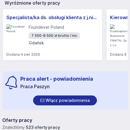
Wyróżnione oferty pracy
Specjalista/ka ds. obsługi klienta z j.niemieckim
Kierown
Foundever Poland
7 500-8 500 zł brutto / mc
Gdańsk
Dodana
4 sier 2026
Dodana
9 s
Praca alert - powiadomienia
Praca Paszyn
Włącz powiadomienia
Oferty pracy
Znaleźliśmy
523 oferty pracy