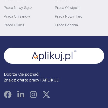
Praca Nowy Sącz
Praca Oświęcim
Praca Chrzanów
Praca Nowy Targ
Praca Olkusz
Praca Bochnia
Stopka
Dobrze Cię poznać!
Znajdź ofertę pracy i APLIKUJ.
Facebook
Linked In
Instagram
Instagram