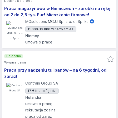
Dodana 5 sierpnia
Praca magazynowa w Niemczech – zarobki na rękę
od 2 do 2,5 tys. Eur! Mieszkanie firmowe!
MGsolutions MGJJ Sp. z o. o. Sp. k.
11 000-13 000 zł
netto / mies.
Niemcy
umowa o pracę
Polecana
Wygasa dzisiaj
Praca przy sadzeniu tulipanów – na 6 tygodni, od
zaraz!
Contrain Group SA
17 €
brutto / godz.
Holandia
umowa o pracę
rekrutacja zdalna
praca od zaraz