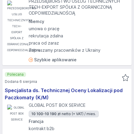
PRZEDSIĘBIORSTWO USŁUG TECHNICZNYCH
TECH-EXPORT SPÓŁKA Z OGRANICZONĄ
ODPOWIEDZIALNOŚCIĄ
Niemcy
umowa o pracę
rekrutacja zdalna
praca od zaraz
Zapraszamy pracowników z Ukrainy
Szybkie aplikowanie
Polecana
Dodana 6 sierpnia
Specjalista ds. Technicznej Oceny Lokalizacji pod
Paczkomaty (K/M)
GLOBAL POST BOX SERVICE
10 100-10 190 zł
netto (+ VAT) / mies.
Francja
kontrakt b2b