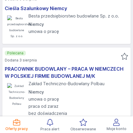
Cieśla Szalunkowy Niemcy
Besta przedsiębiorstwo budowlane Sp. z o.o.
Niemcy
umowa o pracę
Polecana
Dodana 3 sierpnia
PRACOWNIK BUDOWLANY – PRACA W NIEMCZECH
W POLSKIEJ FIRMIE BUDOWLANEJ M/K
Zakład Techniczno-Budowlany Polbau
Niemcy
umowa o pracę
praca od zaraz
bez doświadczenia
Aplikuj bez CV
Oferty pracy
Moje konto
Praca alert
Obserwowane