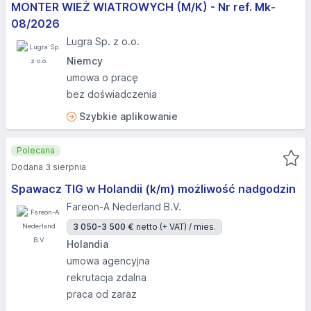
MONTER WIEŻ WIATROWYCH (M/K) - Nr ref. Mk-
08/2026
Lugra Sp. z o.o.
Niemcy
umowa o pracę
bez doświadczenia
Szybkie aplikowanie
Polecana
Dodana 3 sierpnia
Spawacz TIG w Holandii (k/m) możliwość nadgodzin
Fareon-A Nederland B.V.
3 050-3 500 €
netto (+ VAT) / mies.
Holandia
umowa agencyjna
rekrutacja zdalna
praca od zaraz