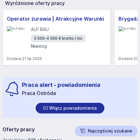
Wyróżnione oferty pracy
Operator żurawia | Atrakcyjne Warunki
Brygadzi
ALP BAU
3 500-4 500 € brutto / mc
Niemcy
Dodana
21 lip 2026
Dodana
20 
Praca alert - powiadomienia
Praca Ostróda
Włącz powiadomienia
Oferty pracy
Najczęściej szukane