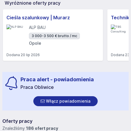
Wyróżnione oferty pracy
Cieśla szalunkowy | Murarz
Technik/I
ALP BAU
3 000-3 500 € brutto / mc
Opole
Dodana
20 lip 2026
Dodana
23 
Praca alert - powiadomienia
Praca Obliwice
Włącz powiadomienia
Oferty pracy
Znaleźliśmy
186 ofert pracy