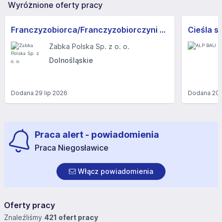
Wyróżnione oferty pracy
Franczyzobiorca/Franczyzobiorczyni sklepu Żabka
Cieśla s
Żabka Polska Sp. z o. o.
Dolnośląskie
Dodana
29 lip 2026
Dodana
20 
Praca alert - powiadomienia
Praca Niegosławice
Włącz powiadomienia
Oferty pracy
Znaleźliśmy
421 ofert pracy