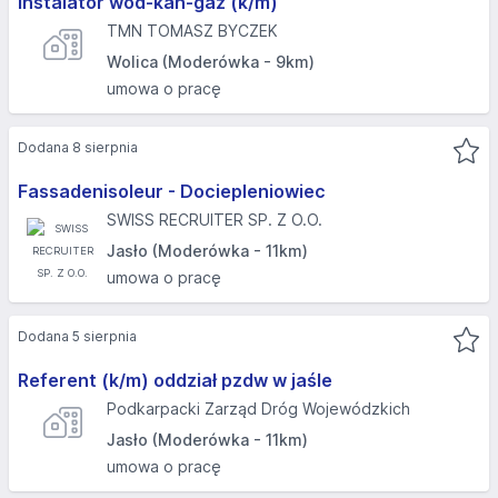
Instalator wod-kan-gaz (k/m)
TMN TOMASZ BYCZEK
Wolica (Moderówka - 9km)
umowa o pracę
Dodana 8 sierpnia
Fassadenisoleur - Dociepleniowiec
SWISS RECRUITER SP. Z O.O.
Jasło (Moderówka - 11km)
umowa o pracę
Dodana 5 sierpnia
Referent (k/m) oddział pzdw w jaśle
Podkarpacki Zarząd Dróg Wojewódzkich
Jasło (Moderówka - 11km)
umowa o pracę