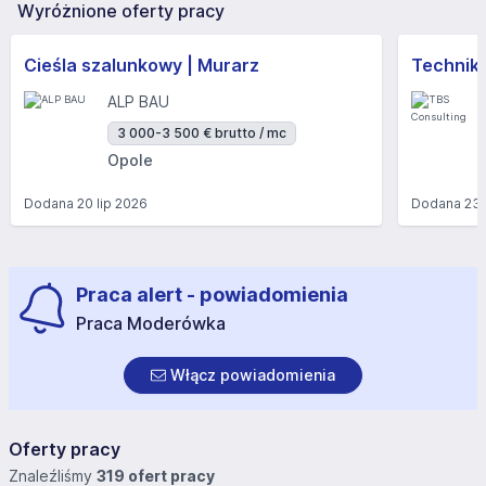
Wyróżnione oferty pracy
Cieśla szalunkowy | Murarz
Technik/I
ALP BAU
3 000-3 500 € brutto / mc
Opole
Dodana
20 lip 2026
Dodana
23 
Praca alert - powiadomienia
Praca Moderówka
Włącz powiadomienia
Oferty pracy
Znaleźliśmy
319 ofert pracy