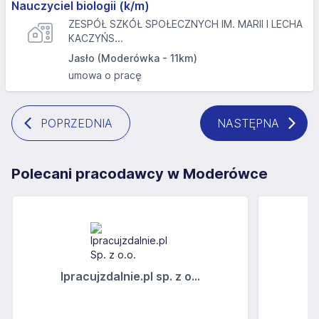
Nauczyciel biologii (k/m)
ZESPÓŁ SZKÓŁ SPOŁECZNYCH IM. MARII I LECHA
KACZYŃS...
Jasło (Moderówka - 11km)
umowa o pracę
POPRZEDNIA
NASTĘPNA
Polecani pracodawcy w Moderówce
Ipracujzdalnie.pl sp. z o...
C