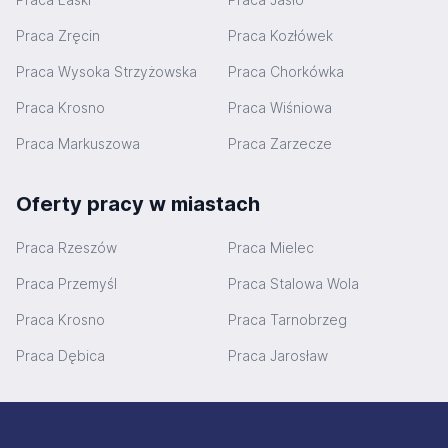
Praca Zręcin
Praca Kozłówek
Praca Wysoka Strzyżowska
Praca Chorkówka
Praca Krosno
Praca Wiśniowa
Praca Markuszowa
Praca Zarzecze
Oferty pracy w miastach
Praca Rzeszów
Praca Mielec
Praca Przemyśl
Praca Stalowa Wola
Praca Krosno
Praca Tarnobrzeg
Praca Dębica
Praca Jarosław
Stopka