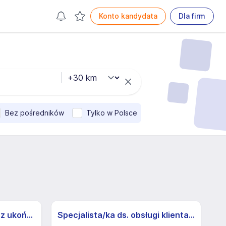
Konto kandydata
Dla firm
Bez pośredników
Tylko w Polsce
Psychiatra (w trakcie lub z ukończoną specjalizacją) (k/m)
Specjalista/ka ds. obsługi klienta z j.niemieckim