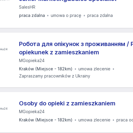
SalesHR
praca zdalna
umowa o pracę
praca zdalna
Робота для опікунок з проживанням / P
opiekunek z zamieszkaniem
MGopieka24
Kraków (Miejsce - 182km)
umowa zlecenie
Zapraszamy pracowników z Ukrainy
Osoby do opieki z zamieszkaniem
MGopieka24
Kraków (Miejsce - 182km)
umowa zlecenie
praca o