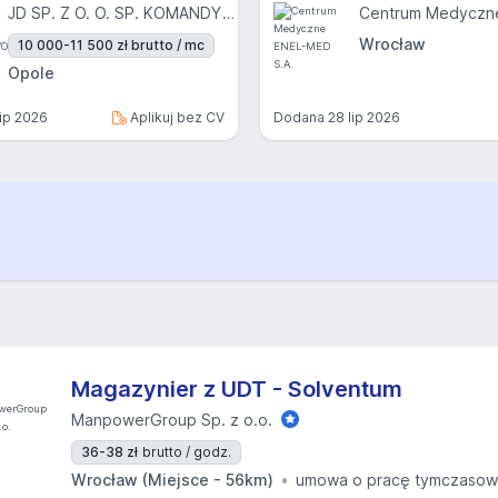
JD SP. Z O. O. SP. KOMANDYTOWO-AKCYJNA
Wrocław
10 000-11 500 zł brutto / mc
Opole
lip 2026
Aplikuj bez CV
Dodana
28 lip 2026
Magazynier z UDT - Solventum
ManpowerGroup Sp. z o.o.
36-38 zł
brutto / godz.
Wrocław (Miejsce - 56km)
umowa o pracę tymczaso