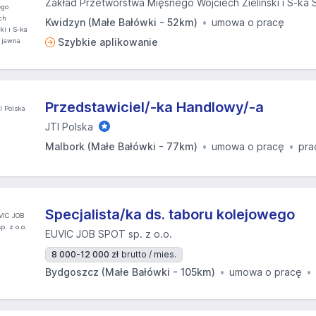
Zakład Przetwórstwa Mięsnego Wojciech Zieliński i S-ka 
Kwidzyn (Małe Bałówki - 52km)
umowa o pracę
Szybkie aplikowanie
Przedstawiciel/-ka Handlowy/-a
JTI Polska
Malbork (Małe Bałówki - 77km)
umowa o pracę
pra
Specjalista/ka ds. taboru kolejowego
EUVIC JOB SPOT sp. z o.o.
8 000-12 000 zł
brutto / mies.
Bydgoszcz (Małe Bałówki - 105km)
umowa o pracę