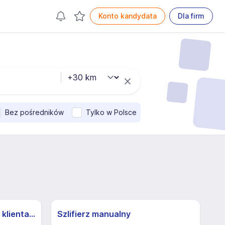
Konto kandydata
Dla firm
Bez pośredników
Tylko w Polsce
Specjalista/ka ds. obsługi klienta z j.niemieckim
Szlifierz manualny