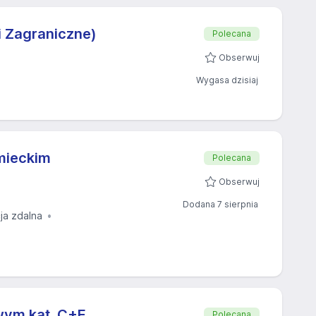
i Zagraniczne)
Polecana
Obserwuj
Wygasa dzisiaj
emieckim
Polecana
Obserwuj
Dodana 7 sierpnia
ja zdalna
wym kat. C+E
Polecana