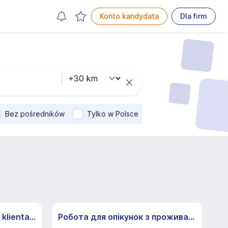
Konto kandydata
Dla firm
Bez pośredników
Tylko w Polsce
Specjalista/ka ds. obsługi klienta z j.niemieckim
Робота для опікунок з проживанням / Praca dla opiekunek z zamieszkaniem