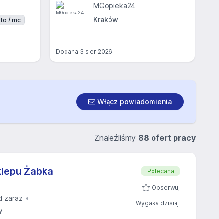
MGopieka24
Kraków
to / mc
Dodana
3 sier 2026
Włącz powiadomienia
Znaleźliśmy
88 ofert pracy
klepu Żabka
Polecana
Obserwuj
d zaraz
Wygasa dzisiaj
y