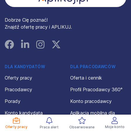
Dobrze Cię poznać!
Znajdź ofertę pracy i APLIKUJ.
Facebook
Linked In
Instagram
Instagram
DLA KANDYDATÓW
DLA PRACODAWCÓW
Oferty pracy
Oferta i cennik
Pracodawcy
Profil Pracodawcy 360°
Porady
Konto pracodawcy
Konto kandydata
Aplikacja mobilna dla
pracodawców
Regulamin dla
Oferty pracy
Moje konto
Praca alert
Obserwowane