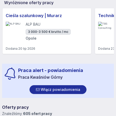
Wyróżnione oferty pracy
Cieśla szalunkowy | Murarz
Technik/I
ALP BAU
3 000-3 500 € brutto / mc
Opole
Dodana
20 lip 2026
Dodana
23 
Praca alert - powiadomienia
Praca Kwaśniów Górny
Włącz powiadomienia
Oferty pracy
Znaleźliśmy
605 ofert pracy