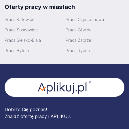
Oferty pracy w miastach
Praca Katowice
Praca Częstochowa
Praca Sosnowiec
Praca Gliwice
Praca Bielsko-Biała
Praca Zabrze
Praca Bytom
Praca Rybnik
Stopka
Dobrze Cię poznać!
Znajdź ofertę pracy i APLIKUJ.