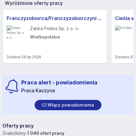
Wyróżnione oferty pracy
Franczyzobiorca/Franczyzobiorczyni sklepu Żabka
Cieśla s
Żabka Polska Sp. z o. o.
Wielkopolskie
Dodana
29 lip 2026
Dodana
20 
Praca alert - powiadomienia
Praca Kaczyna
Włącz powiadomienia
Oferty pracy
Znaleźliśmy
1 040 ofert pracy