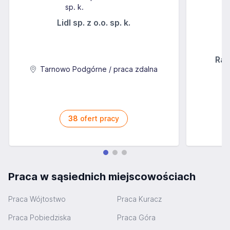
Lidl sp. z o.o. sp. k.
Rab
Tarnowo Podgórne / praca zdalna
38
ofert pracy
Praca w sąsiednich miejscowościach
Praca Wójtostwo
Praca Kuracz
Praca Pobiedziska
Praca Góra