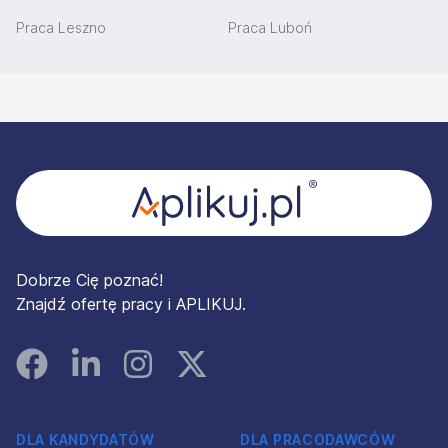
Praca Leszno
Praca Luboń
Stopka
Dobrze Cię poznać!
Znajdź ofertę pracy i APLIKUJ.
Facebook
Linked In
Instagram
Instagram
DLA KANDYDATÓW
DLA PRACODAWCÓW