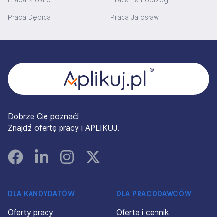
Praca Dębica
Praca Jarosław
Stopka
Dobrze Cię poznać!
Znajdź ofertę pracy i APLIKUJ.
Facebook
Linked In
Instagram
Instagram
DLA KANDYDATÓW
DLA PRACODAWCÓW
Oferty pracy
Oferta i cennik