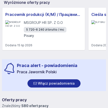
Wyróżnione oferty pracy
Pracownik produkcji (K/M) / Працівники продукції Huber-Suhner (K/M)
Cieśla s
MSGROUP HR SP. Z O.O
5 720-6 240 zł brutto / mc
Pisary
Dodana
15 lip 2026
Dodana
20 
Praca alert - powiadomienia
Praca Jawornik Polski
Włącz powiadomienia
Oferty pracy
Znaleźliśmy
580 ofert pracy