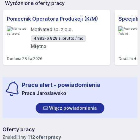
Wyróżnione oferty pracy
Pomocnik Operatora Produkcji (K/M)
Motivated sp. z o.o.
4 982-6 828 zł brutto / mc
Miętno
Dodana
28 lip 2026
Dodana
4 s
Praca alert - powiadomienia
Praca Jarosławsko
Włącz powiadomienia
Oferty pracy
Znaleźliśmy
112 ofert pracy