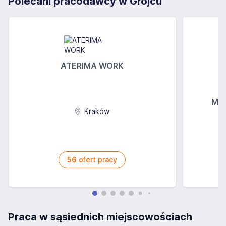
Polecani pracodawcy w Grojcu
ATERIMA WORK
MGs
Kraków
56
ofert pracy
Praca w sąsiednich miejscowościach