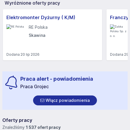
Wyróżnione oferty pracy
Elektromonter Dyżurny ( K/M)
RE Polska
Skawina
Dodana
20 lip 2026
Dodana
29 
Praca alert - powiadomienia
Praca Grojec
Włącz powiadomienia
Oferty pracy
Znaleźliśmy
1 537 ofert pracy