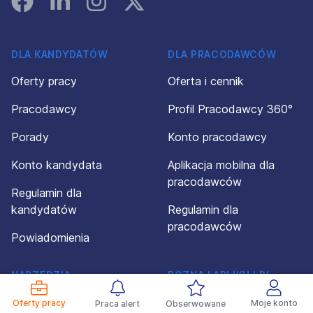
DLA KANDYDATÓW
DLA PRACODAWCÓW
Oferty pracy
Oferta i cennik
Pracodawcy
Profil Pracodawcy 360°
Porady
Konto pracodawcy
Konto kandydata
Aplikacja mobilna dla
pracodawców
Regulamin dla
kandydatów
Regulamin dla
pracodawców
Powiadomienia
NARZĘDZIA
POZNAJ APLIKUJ.PL
I ROZWIĄZANIA
O firmie
Oferty pracy
Moje konto
Praca alert
Obserwowane