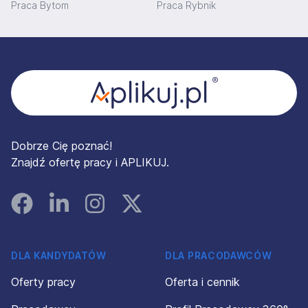
Praca Bytom
Praca Rybnik
Stopka
Dobrze Cię poznać!
Znajdź ofertę pracy i APLIKUJ.
Facebook
Linked In
Instagram
Instagram
DLA KANDYDATÓW
DLA PRACODAWCÓW
Oferty pracy
Oferta i cennik