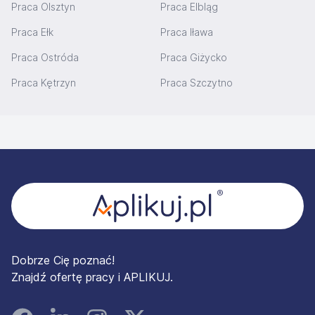
Praca Olsztyn
Praca Elbląg
Praca Ełk
Praca Iława
Praca Ostróda
Praca Giżycko
Praca Kętrzyn
Praca Szczytno
Stopka
Dobrze Cię poznać!
Znajdź ofertę pracy i APLIKUJ.