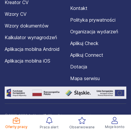
Kreator CV
Kontakt
Wzory CV
Polityka prywatności
Wzory dokumentów
Organizacja wydarzeń
Kalkulator wynagrodzeń
Aplikuj Check
Aplikacja mobilna Android
Aplikuj Connect
Aplikacja mobilna iOS
Dotacja
Mapa serwisu
© 2012-2026 Aplikuj.pl®. Wszelkie prawa zastrzeżone.
Oferty pracy
Moje konto
Praca alert
Obserwowane