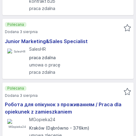
kontrakt b2b
praca zdalna
Polecana
Dodana 3 sierpnia
Junior Marketing&Sales Specialist
SalesHR
praca zdalna
umowa o pracę
praca zdalna
Polecana
Dodana 3 sierpnia
Робота для опікунок з проживанням / Praca dla
opiekunek z zamieszkaniem
MGopieka24
Kraków (Dąbrówno - 376km)
umowa zlecenie