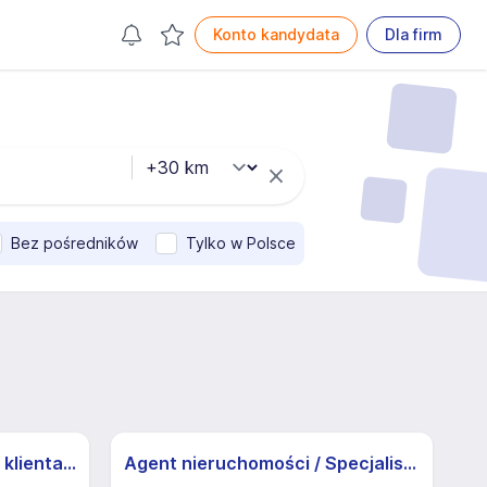
Konto kandydata
Dla firm
Bez pośredników
Tylko w Polsce
Specjalista/ka ds. obsługi klienta z j.niemieckim
Agent nieruchomości / Specjalista ds. nieruchomości