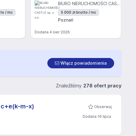
BIURO NIERUCHOMOŚCI CASTLE sp. z o.o.
to / mc
5 000 zł brutto / mc
Poznań
Dodana
4 sier 2026
Włącz powiadomienia
Znaleźliśmy
278 ofert pracy
 c+e(k-m-x)
Obserwuj
Dodana 16 lipca