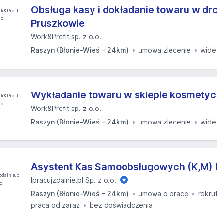
Obsługa kasy i dokładanie towaru w dro
Pruszkowie
Work&Profit sp. z o.o.
Raszyn (Błonie-Wieś - 24km)
umowa zlecenie
wide
Wykładanie towaru w sklepie kosmety
Work&Profit sp. z o.o.
Raszyn (Błonie-Wieś - 24km)
umowa zlecenie
wide
Asystent Kas Samoobsługowych (K,M)
Ipracujzdalnie.pl Sp. z o.o.
Raszyn (Błonie-Wieś - 24km)
umowa o pracę
rekru
praca od zaraz
bez doświadczenia