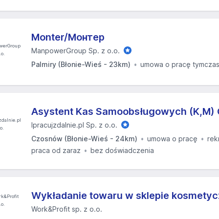
Monter/Монтер
ManpowerGroup Sp. z o.o.
Palmiry (Błonie-Wieś - 23km)
umowa o pracę tymcza
Asystent Kas Samoobsługowych (K,M)
Ipracujzdalnie.pl Sp. z o.o.
Czosnów (Błonie-Wieś - 24km)
umowa o pracę
rek
praca od zaraz
bez doświadczenia
Wykładanie towaru w sklepie kosmety
Work&Profit sp. z o.o.