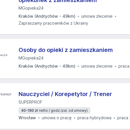
opiekunek z zamieszkaniem
MGopieka24
Kraków (Andrychów - 49km)
umowa zlecenie
Zapraszamy pracowników z Ukrainy
Osoby do opieki z zamieszkaniem
MGopieka24
Kraków (Andrychów - 49km)
umowa zlecenie
praca
Nauczyciel / Korepetytor / Trener
SUPERPROF
40-180 zł
netto / godz.
(zal. od umowy)
Wrocław
umowa o pracę
praca hybrydowa
praca 