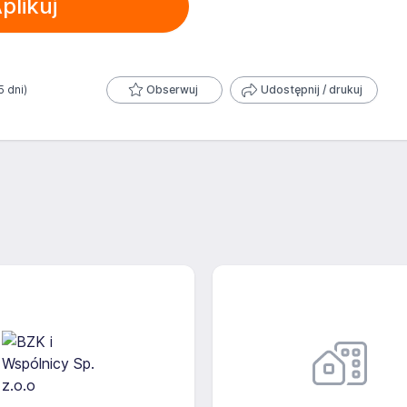
plikuj
5 dni)
Obserwuj
Udostępnij / drukuj