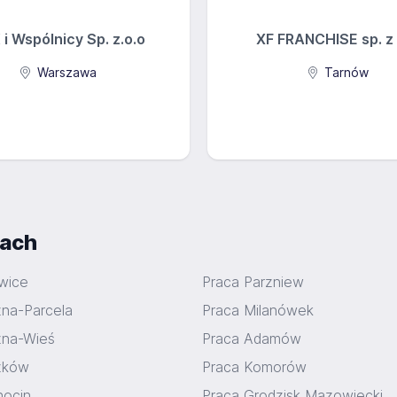
i Wspólnicy Sp. z.o.o
XF FRANCHISE sp. z 
Warszawa
Tarnów
iach
wice
Praca Parzniew
na-Parcela
Praca Milanówek
zna-Wieś
Praca Adamów
zków
Praca Komorów
hocin
Praca Grodzisk Mazowiecki