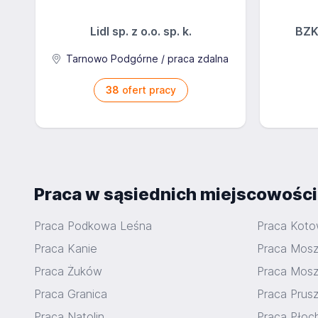
Lidl sp. z o.o. sp. k.
BZK 
Tarnowo Podgórne / praca zdalna
38
ofert pracy
Praca w sąsiednich miejscowośc
Praca Podkowa Leśna
Praca Koto
Praca Kanie
Praca Mosz
Praca Żuków
Praca Mos
Praca Granica
Praca Prus
Praca Natolin
Praca Płoc