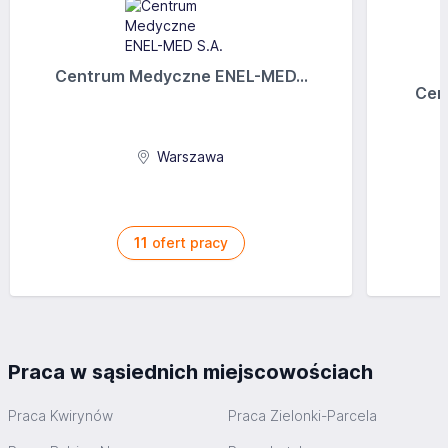
Centrum Medyczne ENEL-MED...
Cen
Warszawa
11
ofert pracy
Praca w sąsiednich miejscowościach
Praca Kwirynów
Praca Zielonki-Parcela