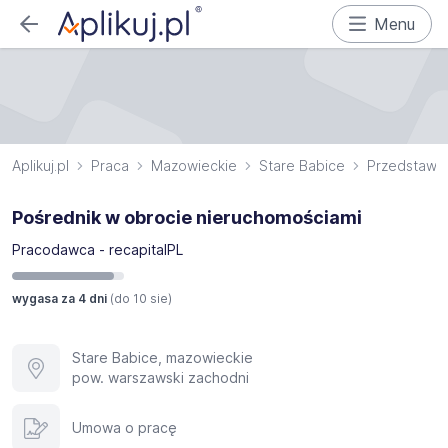
Menu
Aplikuj.pl
Praca
Mazowieckie
Stare Babice
Przedstawic
Pośrednik w obrocie nieruchomościami
Pracodawca - recapitalPL
wygasa za 4 dni
(do
10 sie
)
Stare Babice, mazowieckie
pow. warszawski zachodni
Umowa o pracę