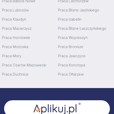
Praca Babice Nowe
Praca Latchorzew
Praca Lubiczów
Praca Blizne Jasińskiego
Praca Klaudyn
Praca Izabelin
Praca Macierzysz
Praca Blizne Łaszczyńskiego
Praca Hornówek
Praca Wojcieszyn
Praca Mościska
Praca Bronisze
Praca Mory
Praca Jawczyce
Praca Ożarów Mazowiecki
Praca Konotopa
Praca Duchnice
Praca Ołtarzew
Stopka