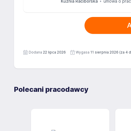
Kuźnia Raciborska
umowa o pra
A
Dodana
22 lipca 2026
Wygasa
11 sierpnia 2026
(za 4 d
Polecani pracodawcy