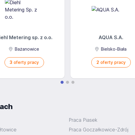
iehl Metering sp. z o.o.
AQUA S.A.
Bażanowice
Bielsko-Biała
3
oferty pracy
2
oferty pracy
iach
Praca Piasek
łtowice
Praca Goczałkowice-Zdrój