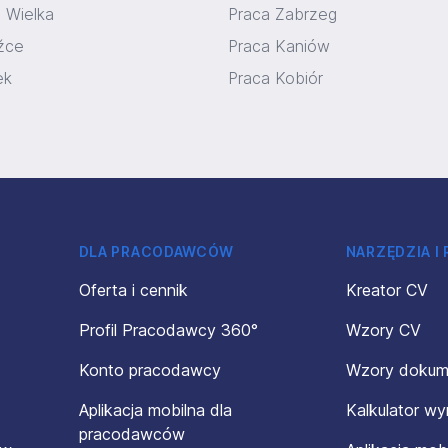
 Wielka
Praca Zabrzeg
źce
Praca Kaniów
ek
Praca Kobiór
DLA PRACODAWCÓW
NARZĘDZIA I
Oferta i cennik
Kreator CV
Profil Pracodawcy 360°
Wzory CV
Konto pracodawcy
Wzory doku
Aplikacja mobilna dla
Kalkulator w
pracodawców