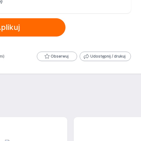
cę
plikuj
ni)
Obserwuj
Udostępnij / drukuj