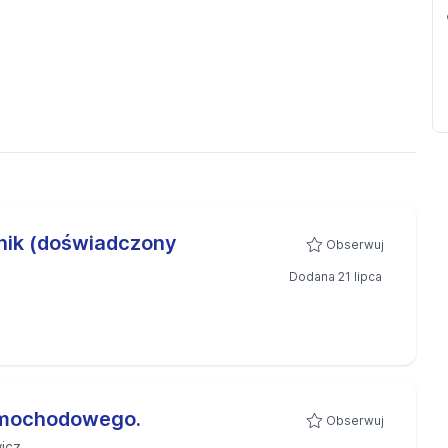
nik (doświadczony
Obserwuj
Dodana 21 lipca
amochodowego.
Obserwuj
icz