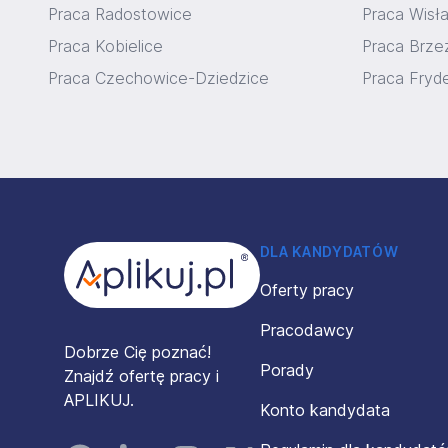
Praca Radostowice
Praca Wisła
Praca Kobielice
Praca Brze
Praca Czechowice-Dziedzice
Praca Fryd
Stopka
DLA KANDYDATÓW
Oferty pracy
Pracodawcy
Dobrze Cię poznać!
Porady
Znajdź ofertę pracy i
APLIKUJ.
Konto kandydata