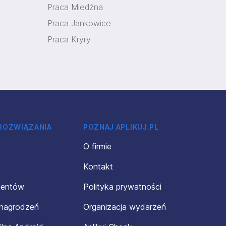
Praca Miedźna
Praca Jankowice
Praca Kryry
 ROZWIĄZANIA
POZNAJ APLIKUJ.PL
O firmie
Kontakt
mentów
Polityka prywatności
ynagrodzeń
Organizacja wydarzeń