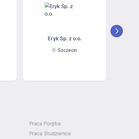
Eryk Sp. z o.o.
Manpow
Szczecin
Wars
9
Praca Poręba
Praca Studzienice