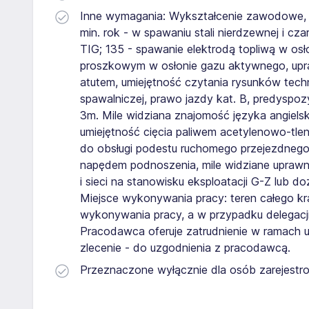
Inne wymagania: Wykształcenie zawodowe, 
min. rok - w spawaniu stali nierdzewnej i cz
TIG; 135 - spawanie elektrodą topliwą w os
proszkowym w osłonie gazu aktywnego, u
atutem, umiejętność czytania rysunków tech
spawalniczej, prawo jazdy kat. B, predyspo
3m. Mile widziana znajomość języka angiels
umiejętność cięcia paliwem acetylenowo-tl
do obsługi podestu ruchomego przejezdneg
napędem podnoszenia, mile widziane uprawnie
i sieci na stanowisku eksploatacji G-Z lub do
Miejsce wykonywania pracy: teren całego k
wykonywania pracy, a w przypadku delegacj
Pracodawca oferuje zatrudnienie w ramach
zlecenie - do uzgodnienia z pracodawcą.
Przeznaczone wyłącznie dla osób zarejestro