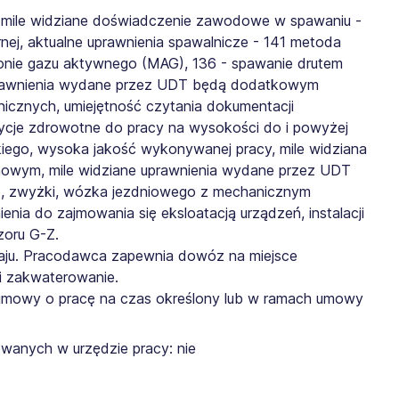
mile widziane doświadczenie zawodowe w spawaniu -
arnej, aktualne uprawnienia spawalnicze - 141 metoda
łonie gazu aktywnego (MAG), 136 - spawanie drutem
prawnienia wydane przez UDT będą dodatkowym
nicznych, umiejętność czytania dokumentacji
zycje zdrowotne do pracy na wysokości do i powyżej
kiego, wysoka jakość wykonywanej pracy, mile widziana
enowym, mile widziane uprawnienia wydane przez UDT
o, zwyżki, wózka jezdniowego z mechanicznym
nia do zajmowania się eksloatacją urządzeń, instalacji
zoru G-Z.
raju. Pracodawca zapewnia dowóz na miejsce
i zakwaterowanie.
 umowy o pracę na czas określony lub w ramach umowy
wanych w urzędzie pracy: nie