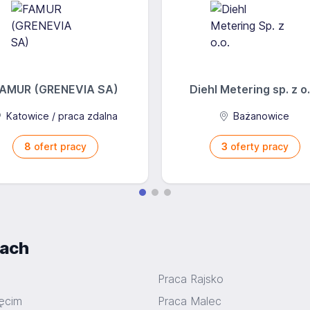
AMUR (GRENEVIA SA)
Diehl Metering sp. z o.
Katowice / praca zdalna
Bażanowice
8
ofert pracy
3
oferty pracy
iach
Praca Rajsko
ęcim
Praca Malec