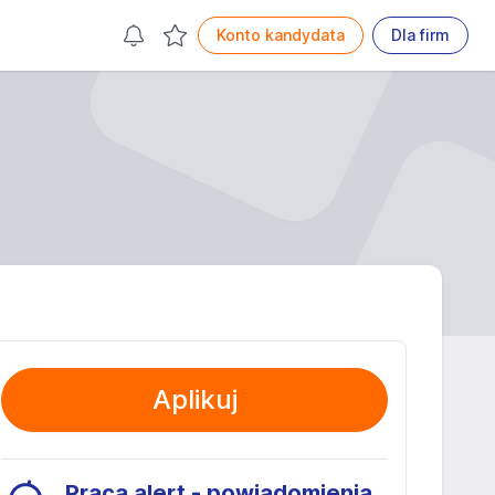
Konto kandydata
Dla firm
Aplikuj
Praca alert - powiadomienia