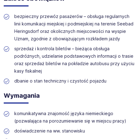
Oferujemy szeroki wybór stanowisk w branżach
Oferta jest adresowana do wszystkich kandydatów,
technicznych, produkcyjnych i budowlanych. Nasz zespół
którzy spełniają warunki rekrutacji.
zapewnia wsparcie na każdym etapie rekrutacji.
bezpieczny przewóz pasażerów – obsługa regularnych
linii komunikacji miejskiej i podmiejskiej na terenie Seebad
Heringsdorf oraz okolicznych miejscowości na wyspie
Uznam, zgodnie z obowiązującym rozkładem jazdy
sprzedaż i kontrola biletów – bieżąca obsługa
podróżnych, udzielanie podstawowych informacji o trasie
oraz sprzedaż biletów na pokładzie autobusu przy użyciu
kasy fiskalnej
dbanie o stan techniczny i czystość pojazdu
Wymagania
komunikatywna znajomość języka niemieckiego
(pozwalająca na porozumiewanie się w miejscu pracy)
doświadczenie na ww. stanowisku