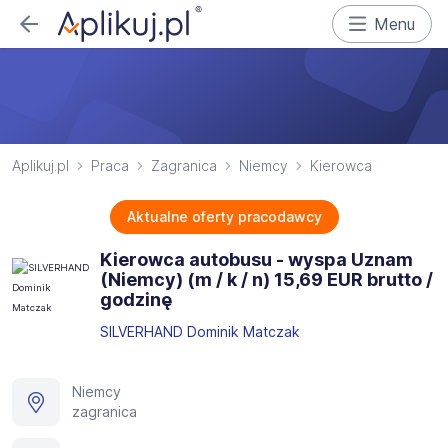
Menu
Aplikuj.pl
Praca
Zagranica
Niemcy
Kierowca
Aktualne oferty pracodawcy
Kierowca autobusu - wyspa Uznam
(Niemcy) (m / k / n) 15,69 EUR brutto /
godzinę
SILVERHAND Dominik Matczak
Niemcy
zagranica