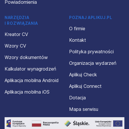
osobowych oraz złożyć skargę Prezesa Urzędu Ochrony
Powiadomienia
Danych Osobowych. W razie jakichkolwiek wątpliwości
dotyczących moich danych osobowych skontaktuję się z
NARZĘDZIA
POZNAJ APLIKUJ.PL
ich Administratorem, dr. Dominikiem Matczakiem, wysyłając
I ROZWIĄZANIA
wiadomość drogą elektroniczną na adres
O firmie
rodo@silverhand.eu; tradycyjną pocztą na adres agencji
Kreator CV
zatrudnienia Silverhand lub zadzwonię pod nr tel.
Kontakt
+48539601600.
Wzory CV
Polityka prywatności
SILVERHAND Dominik Matczak – bezpieczne i
Wzory dokumentów
satysfakcjonujące zatrudnienie za granicą (KRAZ 7822).
Organizacja wydarzeń
Kalkulator wynagrodzeń
Aplikuj Check
Aplikacja mobilna Android
Aplikuj Connect
Aplikacja mobilna iOS
Dotacja
Mapa serwisu