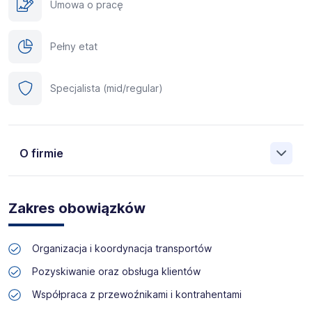
Umowa o pracę
Pełny etat
Specjalista (mid/regular)
O firmie
Manpower (Agencja zatrudnienia nr 412) to globalna firma
o ponad 70-letnim doświadczeniu, działająca w 82
Zakres obowiązków
krajach. Na polskim rynku jesteśmy od 2001 roku i obecnie
posiadamy prawie 35 oddziałów w całym kraju. Naszym
celem jest otwieranie przed kandydatami nowych
Organizacja i koordynacja transportów
możliwości, pomoc w znalezieniu pracy odpowiadającej
ich kwalifikacjom i doświadczeniu. Więcej informacji na
Pozyskiwanie oraz obsługa klientów
temat Manpower znajduje się na www.manpower.pl
Współpraca z przewoźnikami i kontrahentami