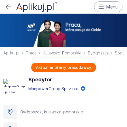
Menu
Aplikuj.pl
Praca
Kujawsko-Pomorskie
Bydgoszcz
Spedy
Aktualne oferty pracodawcy
Spedytor
ManpowerGroup Sp. z o.o.
Bydgoszcz, kujawsko-pomorskie