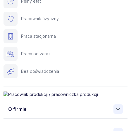
Pełny etat
Pracownik fizyczny
Praca stacjonarna
Praca od zaraz
Bez doświadczenia
O firmie
Okmar-Plastik
to największy na Podbeskidziu producent
stolarki okiennej i drzwiowej z PCV i aluminium.