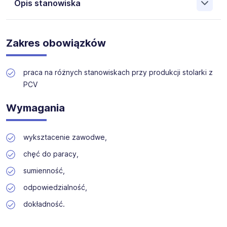
Opis stanowiska
Producent stolarki z PCV i AL poszukuje
pracowników
fizycznych
do produkcji okien z PCV
Zakres obowiązków
praca na różnych stanowiskach przy produkcji stolarki z
PCV
Wymagania
wyksztacenie zawodwe,
chęć do paracy,
sumienność,
odpowiedzialność,
dokładność.