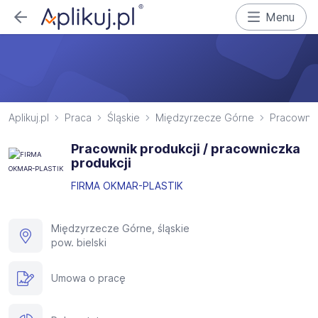
Menu
Aplikuj.pl
Praca
Śląskie
Międzyrzecze Górne
Pracownik
Pracownik produkcji / pracowniczka
produkcji
FIRMA OKMAR-PLASTIK
Międzyrzecze Górne, śląskie
pow. bielski
Umowa o pracę