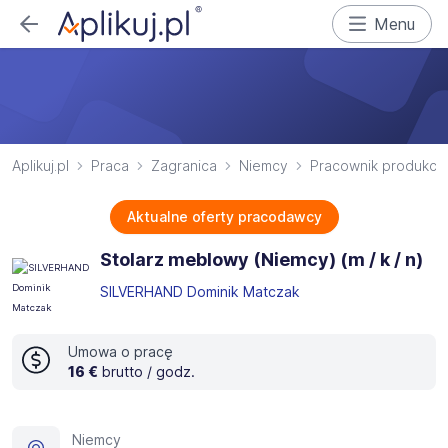
Menu
Aplikuj.pl
Praca
Zagranica
Niemcy
Pracownik produkcji
Aktualne oferty pracodawcy
Stolarz meblowy (Niemcy) (m / k / n)
SILVERHAND Dominik Matczak
Umowa o pracę
16 €
brutto / godz.
Niemcy