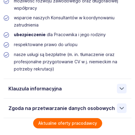
możliwość rozwoju zawodowego oraz długofalowej
współpracy
wsparcie naszych Konsultantów w koordynowaniu
zatrudnienia
ubezpieczenie
dla Pracownika i jego rodziny
respektowane prawo do urlopu
nasze usługi są bezpłatne (m. in. tłumaczenie oraz
profesjonalne przygotowanie CV w j. niemieckim na
potrzeby rekrutacji)
Klauzula informacyjna
Na podstawie art. 6 ust. 1 lit. b rozporządzenia (UE) nr
Zgoda na przetwarzanie danych osobowych
2016/679 (dalej: „Rozporządzenie”), wyrażam zgodę na
przetwarzanie moich danych osobowych w procesie
rekrutacji na stanowisko, na które aplikuję lub stanowisko
Wyrażam zgodę na przetwarzanie moich danych
Aktualne oferty pracodawcy
wymagające podobnych kwalifikacji. Moja zgoda obejmuje
osobowych przez SILVERHAND Dominik Matczak 61-868
cały etap rekrutacji ogłoszonej i prowadzonej przez dra