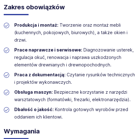
Skrót „m / k / n” ma charakter wyłącznie informacyjny i
Zakres obowiązków
oznacza, że ogłoszenie jest skierowane do wszystkich
Oferujemy szeroki wybór stanowisk w branżach
osób, niezależnie od ich tożsamości płciowej, w tym
technicznych, produkcyjnych i budowlanych. Nasz zespół
mężczyzn, kobiet oraz osób niebinarnych. Kolejność
zapewnia wsparcie na każdym etapie rekrutacji.
Produkcja i montaż:
Tworzenie oraz montaż mebli
użytych oznaczeń jest przypadkowa, nie stanowi
kryterium różnicującego i nie ma wpływu na ocenę
(kuchennych, pokojowych, biurowych), a także okien i
kandydatów ani na przebieg i wynik procesu
drzwi.
rekrutacyjnego. Proces rekrutacji prowadzony jest z
Prace naprawcze i serwisowe:
Diagnozowanie usterek,
poszanowaniem zasady równego traktowania i
niedyskryminacji.
regulacja okuć, renowacja i naprawa uszkodzonych
elementów drewnianych i drewnopochodnych.
Praca z dokumentacją:
Czytanie rysunków technicznych
i projektów wykonawczych.
Obsługa maszyn:
Bezpieczne korzystanie z narzędzi
warsztatowych (formatówki, frezarki, elektronarzędzia).
Dbałość o jakość:
Kontrola gotowych wyrobów przed
oddaniem ich klientowi.
Wymagania