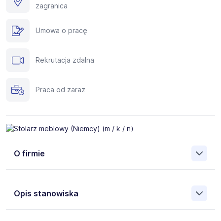
zagranica
Umowa o pracę
Rekrutacja zdalna
Praca od zaraz
O firmie
Silverhand to międzynarodowa agencja zatrudnienia
specjalizującą się w rekrutacji fachowców do pracy za
Opis stanowiska
granicą. Pomożemy Ci znaleźć pracę w takich krajach, jak:
Niemcy, Austria, Holandia, Belgia, Islandia, Norwegia,
Dania, Szwecja i wielu innych.