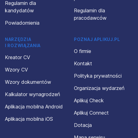
Regulamin dla
rodo@silverhand.eu, jak również, że podanie moich
danych osobowych było zupełnie dobrowolne. Wiem też,
kandydatów
Regulamin dla
że mogę wyrazić sprzeciw wobec przetwarzania danych
pracodawców
osobowych oraz złożyć skargę Prezesa Urzędu Ochrony
Powiadomienia
Danych Osobowych. W razie jakichkolwiek wątpliwości
dotyczących moich danych osobowych skontaktuję się z
NARZĘDZIA
POZNAJ APLIKUJ.PL
ich Administratorem, dr. Dominikiem Matczakiem, wysyłając
I ROZWIĄZANIA
wiadomość drogą elektroniczną na adres
O firmie
rodo@silverhand.eu; tradycyjną pocztą na adres agencji
Kreator CV
zatrudnienia Silverhand lub zadzwonię pod nr tel.
Kontakt
+48539601600.
Wzory CV
Polityka prywatności
SILVERHAND Dominik Matczak – bezpieczne i
Wzory dokumentów
satysfakcjonujące zatrudnienie za granicą (KRAZ 7822).
Organizacja wydarzeń
Kalkulator wynagrodzeń
Aplikuj Check
Aplikacja mobilna Android
Aplikuj Connect
Aplikacja mobilna iOS
Dotacja
Mapa serwisu