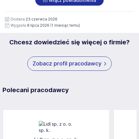
Włącz powiadomienia
wizerunku), na potrzeby przyszłych rekrutacji przez okres
siedziby administratora.
12 miesięcy. Zgoda jest dobrowolna i może być w każdym
Pełną treść Klauzuli znajdzie Pan/Pani pod adresem:
czasie wycofana.
Dodana
23 czerwca 2026
https://www.workprofit.pl/klauzula-informacyjna.html
Wygasła
8 lipca 2026
(1 miesiąc temu)
Chcesz dowiedzieć się więcej o firmie?
Zobacz profil pracodawcy
Polecani pracodawcy