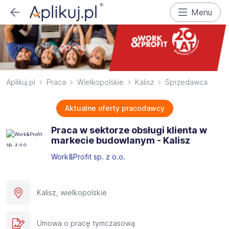
Menu
Aplikuj.pl
Praca
Wielkopolskie
Kalisz
Sprzedawca
Aktualne oferty pracodawcy
Praca w sektorze obsługi klienta w
markecie budowlanym - Kalisz
Work&Profit sp. z o.o.
Kalisz, wielkopolskie
Umowa o pracę tymczasową