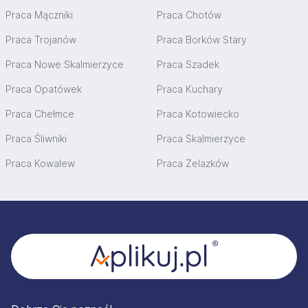
Praca Mączniki
Praca Chotów
Praca Trojanów
Praca Borków Stary
Praca Nowe Skalmierzyce
Praca Szadek
Praca Opatówek
Praca Kuchary
Praca Chełmce
Praca Kotowiecko
Praca Śliwniki
Praca Skalmierzyce
Praca Kowalew
Praca Żelazków
Stopka