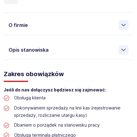
O firmie
Opis stanowiska
Założona w 2001 Agencja Pracy Tymczasowej, Agencja
Pośrednictwa Pracy i Doradztwa Personalnego Work &
Zakres obowiązków
Profit jest obecnie jedną z największych niezależnych
polskich agencji zatrudnienia. W ciągu wielu lat naszej
działalności daliśmy pracę przeszło 50 000 pracowników
Jeśli do nas dołączysz będziesz się zajmować:
w całym kraju. Skutecznie znajdujemy pracowników dla
Obsługą klienta
największych firm, jak również małych rodzinnych
przedsiębiorstw w Polsce. Agencja jest wpisana pod nr
Dokonywaniem sprzedaży na linii kas (rejestrowanie
396 w Krajowym Rejestrze Agencji Zatrudnienia.
sprzedaży, rozliczanie utargu kasy)
Obecnie dla naszego Klienta, poszukujemy osób do pracy
Dbaniem o porządek na stanowisku pracy
na stanowisko:
Obsługą terminala płatniczego