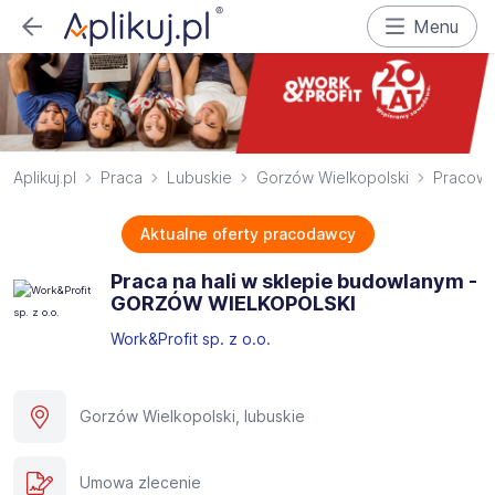
Menu
Aplikuj.pl
Praca
Lubuskie
Gorzów Wielkopolski
Pracowni
Aktualne oferty pracodawcy
Praca na hali w sklepie budowlanym -
GORZÓW WIELKOPOLSKI​
Work&Profit sp. z o.o.
Gorzów Wielkopolski, lubuskie
Umowa zlecenie