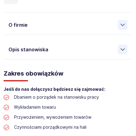
O firmie
Opis stanowiska
Założona w 2001 Agencja Pracy Tymczasowej, Agencja
Pośrednictwa Pracy i Doradztwa Personalnego Work &
Zakres obowiązków
Profit jest obecnie jedną z największych niezależnych
polskich agencji zatrudnienia. W ciągu wielu lat naszej
działalności daliśmy pracę przeszło 50 000 pracowników
Jeśli do nas dołączysz będziesz się zajmować:
w całym kraju. Skutecznie znajdujemy pracowników dla
Dbaniem o porządek na stanowisku pracy
największych firm, jak również małych rodzinnych
przedsiębiorstw w Polsce. Agencja jest wpisana pod nr
Wykładaniem towaru
396 w Krajowym Rejestrze Agencji Zatrudnienia.
Przywożeniem, wywożeniem towarów
Czynnościami porządkowymi na hali
Obecnie dla naszego Klienta, poszukujemy osób na
stanowisko: