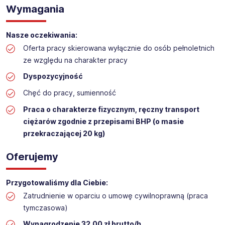
Wymagania
Praca na hali w sklepie budowlanym
Lokalizacja: GORZÓW WIELKOPOLSKI​
Nasze oczekiwania:
Oferta pracy skierowana wyłącznie do osób pełnoletnich
ze względu na charakter pracy
Dyspozycyjność
Chęć do pracy, sumienność
Praca o charakterze fizycznym, ręczny transport
ciężarów zgodnie z przepisami BHP (o masie
przekraczającej 20 kg)
Oferujemy
Przygotowaliśmy dla Ciebie:
Zatrudnienie w oparciu o umowę cywilnoprawną (praca
tymczasowa)
Wynagrodzenie 32,00 zł brutto/h