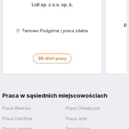
Lidl sp. z o.o. sp. k.
Ra
Tarnowo Podgórne / praca zdalna
38
ofert pracy
Praca w sąsiednich miejscowościach
Praca Wawrów
Praca Chwalęcice
Praca Czechów
Praca Jeże
Praca Łagodzin
Praca Niwica