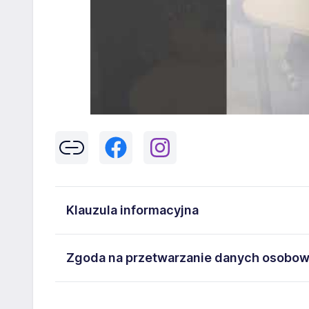
Klauzula informacyjna
Klikając w przycisk „Wyślij” zgadzasz się na przetwar
Zgoda na przetwarzanie danych osobo
43-300 Bielsko-Biała danych osobowych zawartych w
na stanowisko wskazane w ogłoszeniu. W każdym cz
Wyrażam zgodę na przetwarzanie moich danych oso
adresem
poczta@workprofit.pl