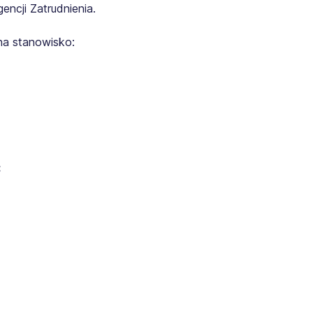
ncji Zatrudnienia.
na stanowisko:
: