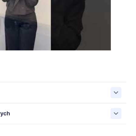
zanie przez Work&Profit Sp. z o.o., ul. 11 Listopada 60-62,
wych
 zgłoszeniu rekrutacyjnym w celu prowadzenia rekrutacji
asie możesz cofnąć zgodę, kontaktując się z nami pod
bowych przez Work & Profit Agencja Pracy Tymczasowej